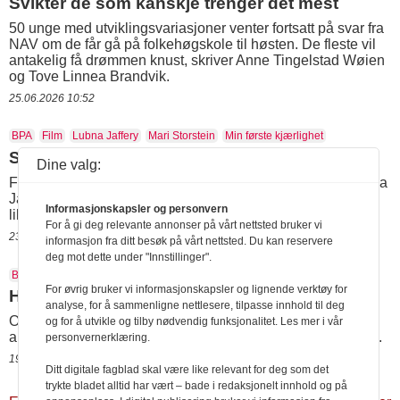
Svikter de som kanskje trenger det mest
50 unge med utviklingsvariasjoner venter fortsatt på svar fra
NAV om de får gå på folkehøgskole til høsten. De fleste vil
antakelig få drømmen knust, skriver Anne Tingelstad Wøien
og Tove Linnea Brandvik.
25.06.2026 10:52
BPA
Film
Lubna Jaffery
Mari Storstein
Min første kjærlighet
Skal snakke om BPA-filmen
Dine valg:
Filmregissør Mari Storstein møter likestillingsminister Lubna
Jaffery til samtale i kinosalen om funksjonshindredes
Informasjonskapsler og personvern
likestilling.
For å gi deg relevante annonser på vårt nettsted bruker vi
23.06.2026 11:23
informasjon fra ditt besøk på vårt nettsted. Du kan reservere
deg mot dette under "Innstillinger".
Birgit Skarstein
Fly
Øystein Schmidt
SAS
For øvrig bruker vi informasjonskapsler og lignende verktøy for
Hengt ut av SAS
analyse, for å sammenligne nettlesere, tilpasse innhold til deg
Over høyttaleren ved gaten på Gardermoen skal en SAS-
og for å utvikle og tilby nødvendig funksjonalitet. Les mer i vår
ansatt ha gitt Birgit Skarstein skylda for at flyet var forsinket.
personvernerklæring.
19.06.2026 15:20
Ditt digitale fagblad skal være like relevant for deg som det
trykte bladet alltid har vært – bade i redaksjonelt innhold og på