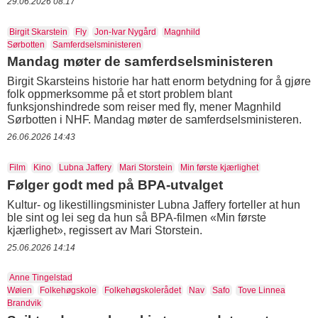
29.06.2026 08:17
Birgit Skarstein
Fly
Jon-Ivar Nygård
Magnhild
Sørbotten
Samferdselsministeren
Mandag møter de samferdselsministeren
Birgit Skarsteins historie har hatt enorm betydning for å gjøre
folk oppmerksomme på et stort problem blant
funksjonshindrede som reiser med fly, mener Magnhild
Sørbotten i NHF. Mandag møter de samferdselsministeren.
26.06.2026 14:43
Film
Kino
Lubna Jaffery
Mari Storstein
Min første kjærlighet
Følger godt med på BPA-utvalget
Kultur- og likestillingsminister Lubna Jaffery forteller at hun
ble sint og lei seg da hun så BPA-filmen «Min første
kjærlighet», regissert av Mari Storstein.
25.06.2026 14:14
Anne Tingelstad
Wøien
Folkehøgskole
Folkehøgskolerådet
Nav
Safo
Tove Linnea
Brandvik