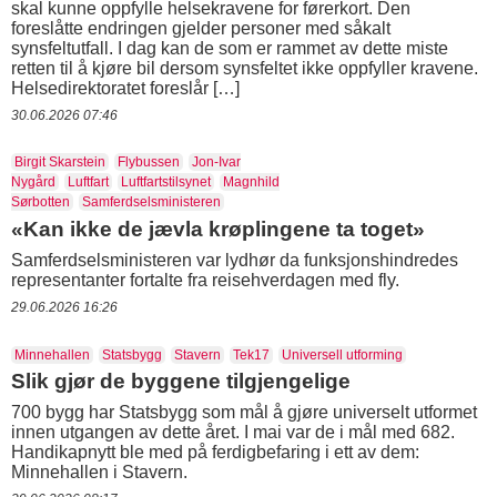
skal kunne oppfylle helsekravene for førerkort. Den
foreslåtte endringen gjelder personer med såkalt
synsfeltutfall. I dag kan de som er rammet av dette miste
retten til å kjøre bil dersom synsfeltet ikke oppfyller kravene.
Helsedirektoratet foreslår […]
30.06.2026 07:46
Birgit Skarstein
Flybussen
Jon-Ivar
Nygård
Luftfart
Luftfartstilsynet
Magnhild
Sørbotten
Samferdselsministeren
«Kan ikke de jævla krøplingene ta toget»
Samferdselsministeren var lydhør da funksjonshindredes
representanter fortalte fra reisehverdagen med fly.
29.06.2026 16:26
Minnehallen
Statsbygg
Stavern
Tek17
Universell utforming
Slik gjør de byggene tilgjengelige
700 bygg har Statsbygg som mål å gjøre universelt utformet
innen utgangen av dette året. I mai var de i mål med 682.
Handikapnytt ble med på ferdigbefaring i ett av dem:
Minnehallen i Stavern.