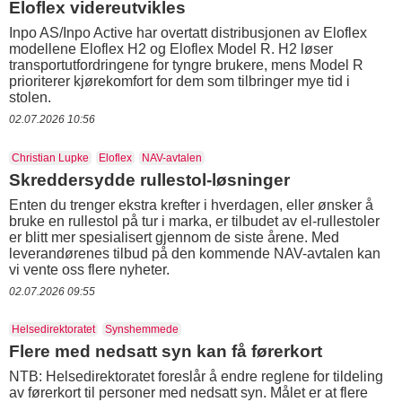
Eloflex videreutvikles
Inpo AS/Inpo Active har overtatt distribusjonen av Eloflex
modellene Eloflex H2 og Eloflex Model R. H2 løser
transportutfordringene for tyngre brukere, mens Model R
prioriterer kjørekomfort for dem som tilbringer mye tid i
stolen.
02.07.2026 10:56
Christian Lupke
Eloflex
NAV-avtalen
Skreddersydde rullestol-løsninger
Enten du trenger ekstra krefter i hverdagen, eller ønsker å
bruke en rullestol på tur i marka, er tilbudet av el-rullestoler
er blitt mer spesialisert gjennom de siste årene. Med
leverandørenes tilbud på den kommende NAV-avtalen kan
vi vente oss flere nyheter.
02.07.2026 09:55
Helsedirektoratet
Synshemmede
Flere med nedsatt syn kan få førerkort
NTB: Helsedirektoratet foreslår å endre reglene for tildeling
av førerkort til personer med nedsatt syn. Målet er at flere