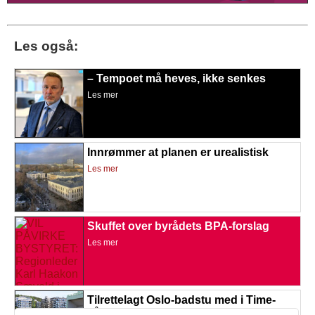
Les også:
– Tempoet må heves, ikke senkes
Les mer
Innrømmer at planen er urealistisk
Les mer
Skuffet over byrådets BPA-forslag
Les mer
Tilrettelagt Oslo-badstu med i Time-
kåring