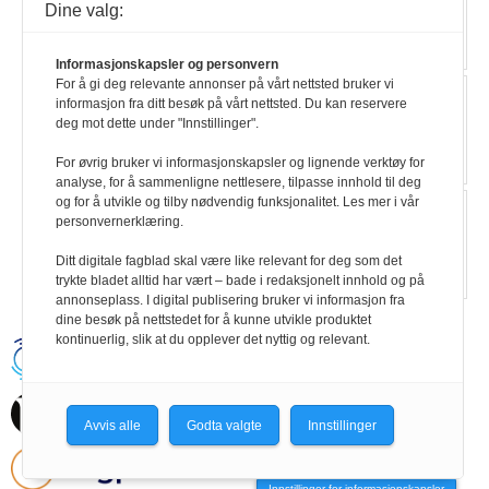
Dine valg:
Les mer
Informasjonskapsler og personvern
For å gi deg relevante annonser på vårt nettsted bruker vi
Museum i ny drakt
informasjon fra ditt besøk på vårt nettsted. Du kan reservere
Les mer
deg mot dette under "Innstillinger".
For øvrig bruker vi informasjonskapsler og lignende verktøy for
analyse, for å sammenligne nettlesere, tilpasse innhold til deg
og for å utvikle og tilby nødvendig funksjonalitet. Les mer i vår
Glad for klargjøring om videregående
personvernerklæring.
Les mer
Ditt digitale fagblad skal være like relevant for deg som det
trykte bladet alltid har vært – bade i redaksjonelt innhold og på
annonseplass. I digital publisering bruker vi informasjon fra
dine besøk på nettstedet for å kunne utvikle produktet
kontinuerlig, slik at du opplever det nyttig og relevant.
Handikapnytt | Schweigaardsgt. 12 |
Postboks 9217 Grønland, 0134 Oslo Tel:
24102400 | E-post:
post@handikapnytt.no |
Frontrunner
Publishing
Avvis alle
Godta valgte
Innstillinger
Personvernerklæring
Innstillinger for informasjonskapsler