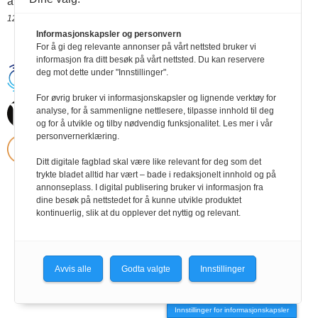
av dem.
12.09.2018 16:32
Informasjonskapsler og personvern
For å gi deg relevante annonser på vårt nettsted bruker vi
informasjon fra ditt besøk på vårt nettsted. Du kan reservere
deg mot dette under "Innstillinger".
Handikapnytt | Schweigaardsgt. 12 |
Postboks 9217 Grønland, 0134 Oslo Tel:
24102400 | E-post:
For øvrig bruker vi informasjonskapsler og lignende verktøy for
post@handikapnytt.no |
Frontrunner
analyse, for å sammenligne nettlesere, tilpasse innhold til deg
Publishing
og for å utvikle og tilby nødvendig funksjonalitet. Les mer i vår
Personvernerklæring
personvernerklæring.
Ditt digitale fagblad skal være like relevant for deg som det
trykte bladet alltid har vært – bade i redaksjonelt innhold og på
annonseplass. I digital publisering bruker vi informasjon fra
dine besøk på nettstedet for å kunne utvikle produktet
kontinuerlig, slik at du opplever det nyttig og relevant.
Avvis alle
Godta valgte
Innstillinger
Innstillinger for informasjonskapsler