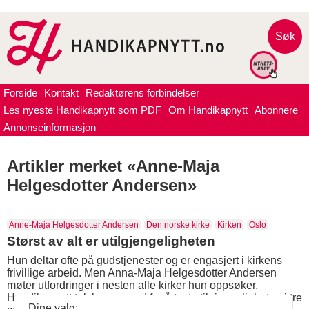
Søk
Forside
Kontakt
Redaktørens forbindelser
Les nyeste Handikapnytt som PDF
Om Handikapnytt
Abonnere
Annonseinformasjon
Artikler merket «Anne-Maja
Helgesdotter Andersen»
Anne-Maja Helgesdotter Andersen
Den norske kirke
Kirken
Oslo
Størst av alt er utilgjengeligheten
Hun deltar ofte på gudstjenester og er engasjert i kirkens
frivillige arbeid. Men Anna-Maja Helgesdotter Andersen
møter utfordringer i nesten alle kirker hun oppsøker.
Handikapnytt tok henne med for å teste tilgjengeligheten i tre
Dine valg: