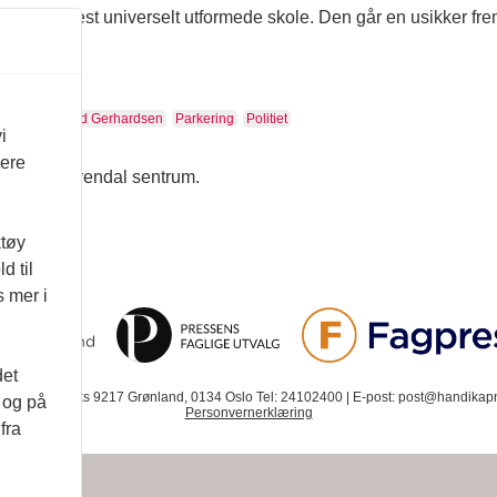
dals mest universelt utformede skole. Den går en usikker frem
asser
Øyvind Gerhardsen
Parkering
Politiet
i
 Arendal
vere
-plasser i Arendal sentrum.
ktøy
d til
s mer i
det
. 12 | Postboks 9217 Grønland, 0134 Oslo Tel: 24102400 | E-post: post@handikapn
d og på
Personvernerklæring
fra