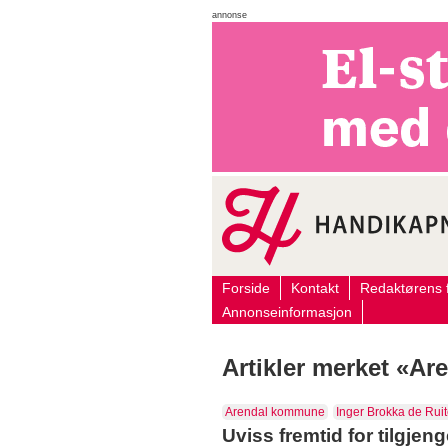
annonse
Forside
Kontakt
Redaktørens f
Annonseinformasjon
Artikler merket «A
Arendal kommune
Inger Brokka de Ruit
Uviss fremtid for tilgjeng