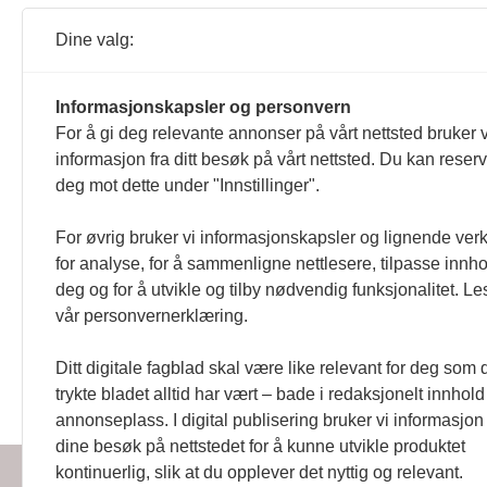
Strømmen skole omtales som Aren
skolestrukturen.
Dine valg:
10.04.2026 13:08
Informasjonskapsler og personvern
Arendal kommune
Arendalsuka
HC-pl
For å gi deg relevante annonser på vårt nettsted bruker v
Mistet parkeringsplass i
informasjon fra ditt besøk på vårt nettsted. Du kan reser
Politiet gjorde krav på flere HC
deg mot dette under "Innstillinger".
15.08.2024 13:41
For øvrig bruker vi informasjonskapsler og lignende ver
for analyse, for å sammenligne nettlesere, tilpasse innhol
deg og for å utvikle og tilby nødvendig funksjonalitet. Le
vår personvernerklæring.
Ditt digitale fagblad skal være like relevant for deg som 
Handikapnytt | Schweigaardsgt
trykte bladet alltid har vært – bade i redaksjonelt innhol
annonseplass. I digital publisering bruker vi informasjon 
dine besøk på nettstedet for å kunne utvikle produktet
kontinuerlig, slik at du opplever det nyttig og relevant.