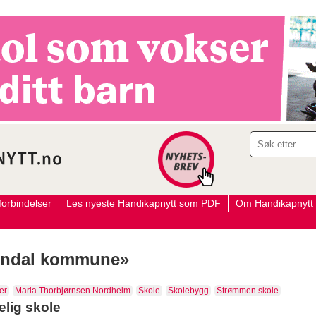
orbindelser
Les nyeste Handikapnytt som PDF
Om Handikapnytt
rendal kommune»
er
Maria Thorbjørnsen Nordheim
Skole
Skolebygg
Strømmen skole
elig skole