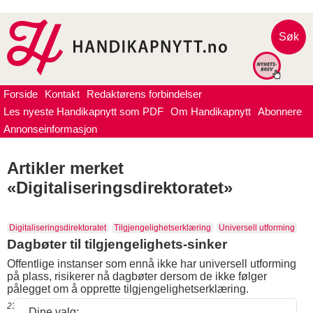
Søk
Forside
Kontakt
Redaktørens forbindelser
Les nyeste Handikapnytt som PDF
Om Handikapnytt
Abonnere
Annonseinformasjon
Artikler merket
«Digitaliseringsdirektoratet»
Digitaliseringsdirektoratet
Tilgjengelighetserklæring
Universell utforming
Dagbøter til tilgjengelighets-sinker
Offentlige instanser som ennå ikke har universell utforming
på plass, risikerer nå dagbøter dersom de ikke følger
pålegget om å opprette tilgjengelighetserklæring.
23.03.2023 16:59
Dine valg: