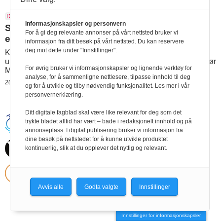
Digitaliseringsdirektoratet
IKT
Malin Rygg
Informasjonskapsler og personvern
Snart kommer krav om tilgjengelighets-
For å gi deg relevante annonser på vårt nettsted bruker vi
erklæring på nett
informasjon fra ditt besøk på vårt nettsted. Du kan reservere
deg mot dette under "Innstillinger".
Koronakrisen har vist at det aldri har vært viktigere med
universell utforming av digitale kanaler, mener tilsynsdirektør
For øvrig bruker vi informasjonskapsler og lignende verktøy for
Malin Rygg.
analyse, for å sammenligne nettlesere, tilpasse innhold til deg
20.08.2020 10:11
og for å utvikle og tilby nødvendig funksjonalitet. Les mer i vår
personvernerklæring.
Ditt digitale fagblad skal være like relevant for deg som det
trykte bladet alltid har vært – bade i redaksjonelt innhold og på
Handikapnytt | Schweigaardsgt. 12 |
Postboks 9217 Grønland, 0134 Oslo Tel:
annonseplass. I digital publisering bruker vi informasjon fra
24102400 | E-post:
dine besøk på nettstedet for å kunne utvikle produktet
post@handikapnytt.no |
Frontrunner
kontinuerlig, slik at du opplever det nyttig og relevant.
Publishing
Personvernerklæring
Avvis alle
Godta valgte
Innstillinger
Innstillinger for informasjonskapsler