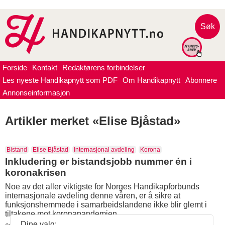
Søk
Forside
Kontakt
Redaktørens forbindelser
Les nyeste Handikapnytt som PDF
Om Handikapnytt
Abonnere
Annonseinformasjon
Artikler merket «Elise Bjåstad»
Bistand
Elise Bjåstad
Internasjonal avdeling
Korona
Inkludering er bistandsjobb nummer én i
koronakrisen
Noe av det aller viktigste for Norges Handikapforbunds
internasjonale avdeling denne våren, er å sikre at
funksjonshemmede i samarbeidslandene ikke blir glemt i
tiltakene mot koronapandemien.
Dine valg: