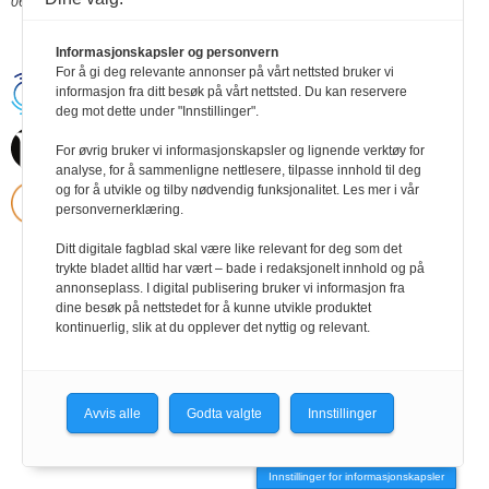
06.05.2020 10:18
Informasjonskapsler og personvern
For å gi deg relevante annonser på vårt nettsted bruker vi
Handikapnytt | Schweigaardsgt. 12 |
informasjon fra ditt besøk på vårt nettsted. Du kan reservere
Postboks 9217 Grønland, 0134 Oslo Tel:
deg mot dette under "Innstillinger".
24102400 | E-post:
post@handikapnytt.no |
Frontrunner
For øvrig bruker vi informasjonskapsler og lignende verktøy for
Publishing
Personvernerklæring
analyse, for å sammenligne nettlesere, tilpasse innhold til deg
og for å utvikle og tilby nødvendig funksjonalitet. Les mer i vår
personvernerklæring.
Ditt digitale fagblad skal være like relevant for deg som det
trykte bladet alltid har vært – bade i redaksjonelt innhold og på
annonseplass. I digital publisering bruker vi informasjon fra
dine besøk på nettstedet for å kunne utvikle produktet
kontinuerlig, slik at du opplever det nyttig og relevant.
Avvis alle
Godta valgte
Innstillinger
Innstillinger for informasjonskapsler