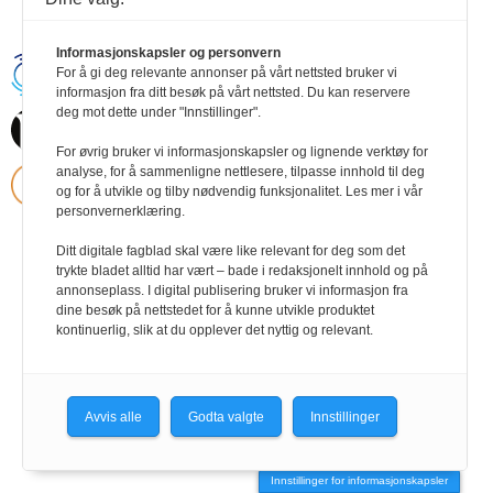
Informasjonskapsler og personvern
Handikapnytt | Schweigaardsgt. 12 |
For å gi deg relevante annonser på vårt nettsted bruker vi
Postboks 9217 Grønland, 0134 Oslo Tel:
informasjon fra ditt besøk på vårt nettsted. Du kan reservere
24102400 | E-post:
deg mot dette under "Innstillinger".
post@handikapnytt.no |
Frontrunner
Publishing
Personvernerklæring
For øvrig bruker vi informasjonskapsler og lignende verktøy for
analyse, for å sammenligne nettlesere, tilpasse innhold til deg
og for å utvikle og tilby nødvendig funksjonalitet. Les mer i vår
personvernerklæring.
Ditt digitale fagblad skal være like relevant for deg som det
trykte bladet alltid har vært – bade i redaksjonelt innhold og på
annonseplass. I digital publisering bruker vi informasjon fra
dine besøk på nettstedet for å kunne utvikle produktet
kontinuerlig, slik at du opplever det nyttig og relevant.
Avvis alle
Godta valgte
Innstillinger
Innstillinger for informasjonskapsler