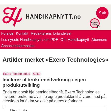
Søk
Forside
Kontakt
Redaktørens forbindelser
Les nyeste Handikapnytt som PDF
Om Handikapnytt
Abonnere
Annonseinformasjon
Artikler merket «Exero Technologies»
Exero Technologies
Spike
Inviterer til brukermedvirkning i egen
produktutvikling
Enda en norsk hjelpemiddelbedrift, Exero Technologies,
inviterer brukerne av sine egne produkter til å være med på
eiersiden for å dra veksler på deres erfaringer.
21.10.2021 18:10
Dine valg: