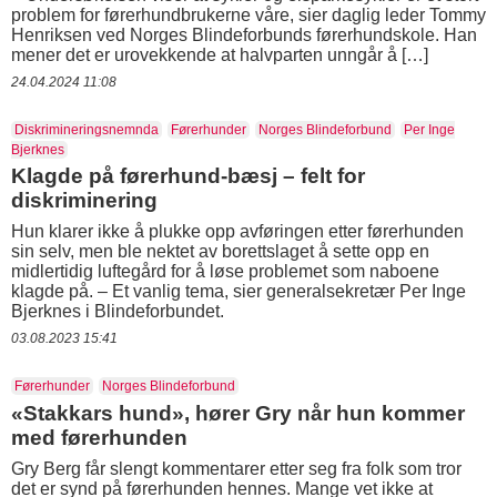
problem for førerhundbrukerne våre, sier daglig leder Tommy
Henriksen ved Norges Blindeforbunds førerhundskole. Han
mener det er urovekkende at halvparten unngår å […]
24.04.2024 11:08
Diskrimineringsnemnda
Førerhunder
Norges Blindeforbund
Per Inge
Bjerknes
Klagde på førerhund-bæsj – felt for
diskriminering
Hun klarer ikke å plukke opp avføringen etter førerhunden
sin selv, men ble nektet av borettslaget å sette opp en
midlertidig luftegård for å løse problemet som naboene
klagde på. – Et vanlig tema, sier generalsekretær Per Inge
Bjerknes i Blindeforbundet.
03.08.2023 15:41
Førerhunder
Norges Blindeforbund
«Stakkars hund», hører Gry når hun kommer
med førerhunden
Gry Berg får slengt kommentarer etter seg fra folk som tror
det er synd på førerhunden hennes. Mange vet ikke at