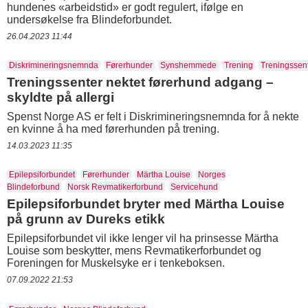
hundenes «arbeidstid» er godt regulert, ifølge en
undersøkelse fra Blindeforbundet.
26.04.2023 11:44
Diskrimineringsnemnda
Førerhunder
Synshemmede
Trening
Treningssen
Treningssenter nektet førerhund adgang –
skyldte på allergi
Spenst Norge AS er felt i Diskrimineringsnemnda for å nekte
en kvinne å ha med førerhunden på trening.
14.03.2023 11:35
Epilepsiforbundet
Førerhunder
Märtha Louise
Norges
Blindeforbund
Norsk Revmatikerforbund
Servicehund
Epilepsiforbundet bryter med Märtha Louise
på grunn av Dureks etikk
Epilepsiforbundet vil ikke lenger vil ha prinsesse Märtha
Louise som beskytter, mens Revmatikerforbundet og
Foreningen for Muskelsyke er i tenkeboksen.
07.09.2022 21:53