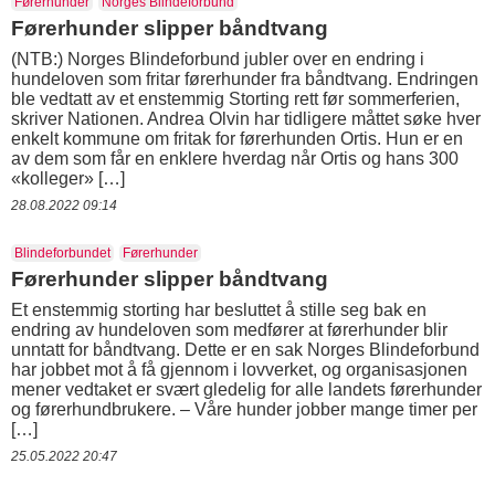
Førerhunder
Norges Blindeforbund
Førerhunder slipper båndtvang
(NTB:) Norges Blindeforbund jubler over en endring i
hundeloven som fritar førerhunder fra båndtvang. Endringen
ble vedtatt av et enstemmig Storting rett før sommerferien,
skriver Nationen. Andrea Olvin har tidligere måttet søke hver
enkelt kommune om fritak for førerhunden Ortis. Hun er en
av dem som får en enklere hverdag når Ortis og hans 300
«kolleger» […]
28.08.2022 09:14
Blindeforbundet
Førerhunder
Førerhunder slipper båndtvang
Et enstemmig storting har besluttet å stille seg bak en
endring av hundeloven som medfører at førerhunder blir
unntatt for båndtvang. Dette er en sak Norges Blindeforbund
har jobbet mot å få gjennom i lovverket, og organisasjonen
mener vedtaket er svært gledelig for alle landets førerhunder
og førerhundbrukere. – Våre hunder jobber mange timer per
[…]
25.05.2022 20:47