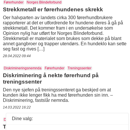
Førerhunder
Norges Blindeforbund
Strekkmetall er førerhundenes skrekk
Oer halvparten av landets cirka 300 førerhundbrukere
rapporterer at det er utfordrende for hundene deres å gå på
strekkmetall. Det kommer fram i en undersøkelse som
Opinion nylig har utført for Norges Blindeforbund.
Strekkmetall er materialet som brukes som dekke på blant
annet gangbroer og trapper utendørs. En hundeklo kan sette
seg fast og rives […]
28.04.2022 09:44
Diskrimineringsnemnda
Førerhunder
Treningssenter
Diskriminering å nekte førerhund på
treningssenter
Den nye sjefen på treningssenteret ga beskjed om at
kunden ikke lenger fikk ha med førerhunden sin inn. –
Diskriminering, fastslår nemnda.
14.03.2022 16:22
Dine valg:
Drosjer
Førerhunder
Taxi
Taxisjåfør mistet jobben etter førerhund-nekt