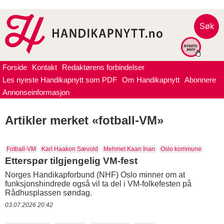
Søk
Forside
Kontakt
Redaktørens forbindelser
Les nyeste Handikapnytt som PDF
Om Handikapnytt
Abonnere
Annonseinformasjon
Artikler merket «fotball-VM»
Fotball-VM
Karl Haakon Sævold
Mehmet Kaan Inan
Oslo kommune
Etterspør tilgjengelig VM-fest
Norges Handikapforbund (NHF) Oslo minner om at
funksjonshindrede også vil ta del i VM-folkefesten på
Rådhusplassen søndag.
03.07.2026 20:42