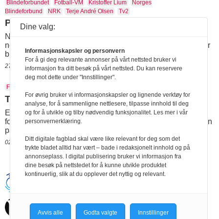
Blindeforbundet
Fotball-VM
Kristoffer Lium
Norges
Blindeforbund
NRK
Terje André Olsen
Tv2
Presentasjon av VM-lag provoserer
Dine valg:
NRK og TV2 får kritikk for å ha presentert uttaket av den
norske troppen til fotball VM i en form som ikke var mulig for
Informasjonskapsler og personvern
blinde og synshemmede å få med seg.
For å gi deg relevante annonser på vårt nettsted bruker vi
27.05.2026 11:11
informasjon fra ditt besøk på vårt nettsted. Du kan reservere
deg mot dette under "Innstillinger".
FIFA
Fotball-VM
FSE
Level Playing Field
For øvrig bruker vi informasjonskapsler og lignende verktøy for
Tause om tilgjengelige VM-billetter
analyse, for å sammenligne nettlesere, tilpasse innhold til deg
En veldedighetsorganisasjon for funksjonshindrede
og for å utvikle og tilby nødvendig funksjonalitet. Les mer i vår
fotballfans kaller usikkerhet som har oppstått rundt tilgangen
personvernerklæring.
på billetter til fotball-VM for «uakseptabel».
Ditt digitale fagblad skal være like relevant for deg som det
02.01.2026 08:21
trykte bladet alltid har vært – bade i redaksjonelt innhold og på
annonseplass. I digital publisering bruker vi informasjon fra
dine besøk på nettstedet for å kunne utvikle produktet
kontinuerlig, slik at du opplever det nyttig og relevant.
Handikapnytt | Schweigaardsgt. 12 |
Postboks 9217 Grønland, 0134 Oslo Tel:
24102400 | E-post:
post@handikapnytt.no |
Frontrunner
Publishing
Avvis alle
Godta valgte
Innstillinger
Personvernerklæring