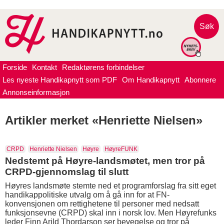
Søk
Forside
Kontakt
Redaktørens forbindelser
Les nyeste Handikapnytt som PDF
Om Handikapnytt
Abonnere
Annonseinformasjon
Artikler merket «Henriette Nielsen»
CRPD
Henriette Nielsen
Høyre
HøyreFUNK
Nedstemt på Høyre-landsmøtet, men tror på
CRPD-gjennomslag til slutt
Høyres landsmøte stemte ned et programforslag fra sitt eget
handikappolitiske utvalg om å gå inn for at FN-
konvensjonen om rettighetene til personer med nedsatt
funksjonsevne (CRPD) skal inn i norsk lov. Men Høyrefunks
leder Finn Arild Thordarson ser bevegelse og tror på