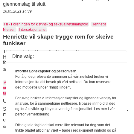
gjennomslag til slutt.
16.05.2021 14:39
Fri - Foreningen for kjønns- og seksualitetsmangfold
Henriette
Nielsen
Interseksjonalitet
Henriette vil skape trygge rom for skeive
funkiser
Tidligere leder Henriette Nielsen i Norges
Dine valg:
Handikapforbunds Ungdom er valgt inn i sentralstyret i Fri,
foreningen for kjønns- og seksualitetsmangfold.
30.11.2020 16:17
Informasjonskapsler og personvern
For å gi deg relevante annonser på vårt nettsted bruker vi
informasjon fra ditt besøk på vårt nettsted. Du kan reservere
AUF
Henriette Nielsen
Høyere utdanning
Inkluderende
deg mot dette under "Innstillinger".
arbeidsliv
Litteraturhuset
Nav
NHFU
Synne Lerhol
Uloba
Unge
funksjonshemmede
Unge Høyre
Utdanning
For øvrig bruker vi informasjonskapsler og lignende verktøy for
Utdanning! Utdanning! Utdanning!
analyse, for å sammenligne nettlesere, tilpasse innhold til deg
Skal vi lykkes med å få flere funksjonshemmede ut i arbeid,
og for å utvikle og tilby nødvendig funksjonalitet. Les mer i vår
må vi starte med skolen – fra barnehage til universitet,
personvernerklæring.
erklærte ungdomsledere og -politikere.
Ditt digitale fagblad skal være like relevant for deg som det
08.05.2017 14:31
trykte bladet alltid har vært – bade i redaksjonelt innhold og på