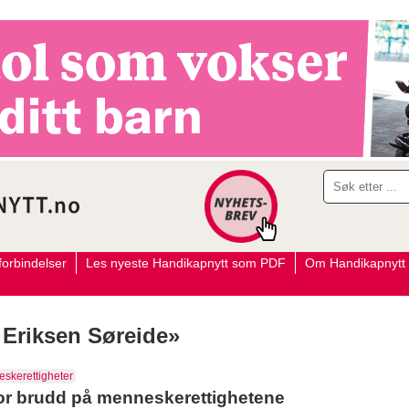
orbindelser
Les nyeste Handikapnytt som PDF
Om Handikapnytt
e Eriksen Søreide»
skerettigheter
 for brudd på menneskerettighetene