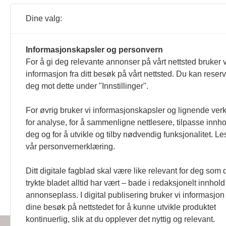
Tidligere denne våren fikk Norge
en ny runde FN-kritikk.
Dine valg:
05.05.2019 21:55
Informasjonskapsler og personvern
Bistand
Funksjonshemmede barn
Ine
For å gi deg relevante annonser på vårt nettsted bruker v
Se på dette, Ine Eriksen
informasjon fra ditt besøk på vårt nettsted. Du kan reser
Utenriksminister Ine Eriksen Sør
deg mot dette under "Innstillinger".
et eksempel på hvordan det kan
01.12.2017 15:34
For øvrig bruker vi informasjonskapsler og lignende ver
for analyse, for å sammenligne nettlesere, tilpasse innhol
deg og for å utvikle og tilby nødvendig funksjonalitet. Le
vår personvernerklæring.
Ditt digitale fagblad skal være like relevant for deg som 
trykte bladet alltid har vært – bade i redaksjonelt innhol
Handikapnytt | Schweigaardsgt
annonseplass. I digital publisering bruker vi informasjon 
dine besøk på nettstedet for å kunne utvikle produktet
kontinuerlig, slik at du opplever det nyttig og relevant.