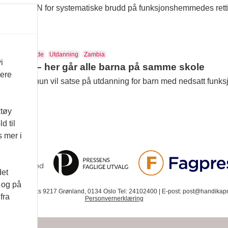
 kritikk i FN for systematiske brudd på funksjonshemmedes retti
 Eriksen Søreide
Utdanning
Zambia
i
 Søreide – her går alle barna på samme skole
vere
eide sier hun vil satse på utdanning for barn med nedsatt funks
 gjøres.
ktøy
d til
s mer i
det
d og på
. 12 | Postboks 9217 Grønland, 0134 Oslo Tel: 24102400 | E-post: post@handikapn
fra
Personvernerklæring