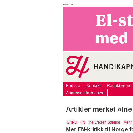
annonse
Forside
Kontakt
Redaktørens f
Annonseinformasjon
Artikler merket «In
CRPD
FN
Ine Eriksen Søreide
Menne
Mer FN-kritikk til Norge