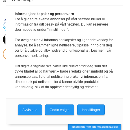
30.08.2021 09:44
Informasjonskapsler og personvern
For å gi deg relevante annonser på vårt nettsted bruker vi
Handikapnytt | Schweigaardsgt. 12 |
informasjon fra ditt besøk på vårt nettsted. Du kan reservere
Postboks 9217 Grønland, 0134 Oslo Tel:
deg mot dette under "Innstillinger".
24102400 | E-post:
post@handikapnytt.no |
Frontrunner
For øvrig bruker vi informasjonskapsler og lignende verktøy for
Publishing
Personvernerklæring
analyse, for å sammenligne nettlesere, tilpasse innhold til deg
og for å utvikle og tilby nødvendig funksjonalitet. Les mer i vår
personvernerklæring.
Ditt digitale fagblad skal være like relevant for deg som det
trykte bladet alltid har vært – bade i redaksjonelt innhold og på
annonseplass. I digital publisering bruker vi informasjon fra
dine besøk på nettstedet for å kunne utvikle produktet
kontinuerlig, slik at du opplever det nyttig og relevant.
Avvis alle
Godta valgte
Innstillinger
Innstillinger for informasjonskapsler