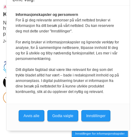
AKT26
Aktivitetshjelpemidler
Jan Petter Saltvedt
NRK
Paralympics
Krever større hjelpemiddelpott
Informasjonskapsler og personvern
For å gi deg relevante annonser på vårt nettsted bruker vi
NRKs sportskommentator Jan Petter Saltvedt fremhever
informasjon fra ditt besøk på vårt nettsted. Du kan reservere
hvor viktig aktivitetshjelpemidler er for fremtidige
deg mot dette under "Innstillinger".
prestasjoner i Paralympics.
24.09.2024 13:37
For øvrig bruker vi informasjonskapsler og lignende verktøy for
analyse, for å sammenligne nettlesere, tilpasse innhold til deg
og for å utvikle og tilby nødvendig funksjonalitet. Les mer i vår
personvernerklæring.
Handikapnytt | Schweigaardsgt. 12 |
Ditt digitale fagblad skal være like relevant for deg som det
Postboks 9217 Grønland, 0134 Oslo Tel:
24102400 | E-post:
trykte bladet alltid har vært – bade i redaksjonelt innhold og på
post@handikapnytt.no |
Frontrunner
annonseplass. I digital publisering bruker vi informasjon fra
Publishing
dine besøk på nettstedet for å kunne utvikle produktet
Personvernerklæring
kontinuerlig, slik at du opplever det nyttig og relevant.
Avvis alle
Godta valgte
Innstillinger
Innstillinger for informasjonskapsler