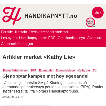
Søk
Forside
Kontakt
Redaktørens forbindelser
Les nyeste Handikapnytt som PDF
Om Handikapnytt
Abonnere
Annonseinformasjon
Artikler merket «Kathy Lie»
Bjarne Kristoffersen
BPA
Egenandel
Egenandelstak
Kathy Lie
SV
Gjenopptar kampen mot høy egenandel
I år som i fjor foreslår SV på Stortinget makspris på
egenandel på brukerstyrt personlig assistanse (BPA). Partiet
støtter seg til tall fra Norges Handikapforbund.
09.06.2026 11:31