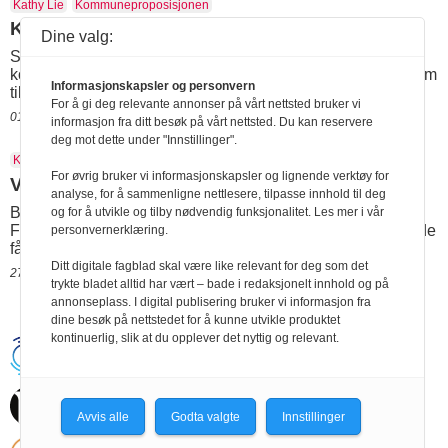
Kathy Lie
Kommuneproposisjonen
Kompetanse er ikke valgfritt
Dine valg:
Skal tryggheten din avhenge av hvor du bor, hvor god
kommuneøkonomien er, eller hvilke lokale prioriteringer som
Informasjonskapsler og personvern
tilfeldigvis gjøres det året du blir syk?
For å gi deg relevante annonser på vårt nettsted bruker vi
01.06.2026 13:11
informasjon fra ditt besøk på vårt nettsted. Du kan reservere
deg mot dette under "Innstillinger".
Kathy Lie
Maren Huseby
Servicehund
Stortinget
For øvrig bruker vi informasjonskapsler og lignende verktøy for
Venter på å slippe båndtvang
analyse, for å sammenligne nettlesere, tilpasse innhold til deg
Båndtvang hindrer servicehunder i å gjøre jobben sin.
og for å utvikle og tilby nødvendig funksjonalitet. Les mer i vår
Førerhunder har unntak fra båndtvang. SV har bedt om at de
personvernerklæring.
får de samme rettighetene.
Ditt digitale fagblad skal være like relevant for deg som det
27.09.2024 09:22
trykte bladet alltid har vært – bade i redaksjonelt innhold og på
annonseplass. I digital publisering bruker vi informasjon fra
dine besøk på nettstedet for å kunne utvikle produktet
kontinuerlig, slik at du opplever det nyttig og relevant.
Handikapnytt | Schweigaardsgt. 12 |
Postboks 9217 Grønland, 0134 Oslo Tel:
24102400 | E-post:
post@handikapnytt.no |
Frontrunner
Publishing
Avvis alle
Godta valgte
Innstillinger
Personvernerklæring