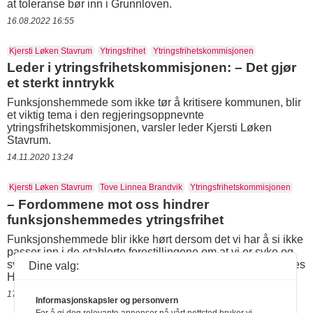
at toleranse bør inn i Grunnloven.
16.08.2022 16:55
Kjersti Løken Stavrum
Ytringsfrihet
Ytringsfrihetskommisjonen
Leder i ytringsfrihetskommisjonen: – Det gjør
et sterkt inntrykk
Funksjonshemmede som ikke tør å kritisere kommunen, blir
et viktig tema i den regjeringsoppnevnte
ytringsfrihetskommisjonen, varsler leder Kjersti Løken
Stavrum.
14.11.2020 13:24
Kjersti Løken Stavrum
Tove Linnea Brandvik
Ytringsfrihetskommisjonen
– Fordommene mot oss hindrer
funksjonshemmedes ytringsfrihet
Funksjonshemmede blir ikke hørt dersom det vi har å si ikke
passer inn i de etablerte forestillingene om at vi er syke og
svake, mener forbundsleder i Tove Linnea Brandvik i Norges
Dine valg:
Handikapforbund.
17.06.2020 11:57
Informasjonskapsler og personvern