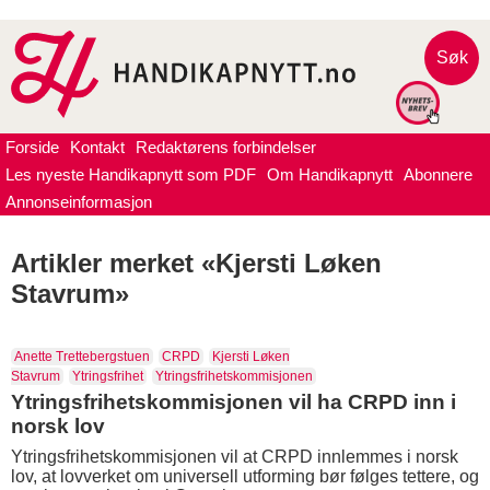
Søk
Forside
Kontakt
Redaktørens forbindelser
Les nyeste Handikapnytt som PDF
Om Handikapnytt
Abonnere
Annonseinformasjon
Artikler merket «Kjersti Løken
Stavrum»
Anette Trettebergstuen
CRPD
Kjersti Løken
Stavrum
Ytringsfrihet
Ytringsfrihetskommisjonen
Ytringsfrihetskommisjonen vil ha CRPD inn i
norsk lov
Ytringsfrihetskommisjonen vil at CRPD innlemmes i norsk
lov, at lovverket om universell utforming bør følges tettere, og