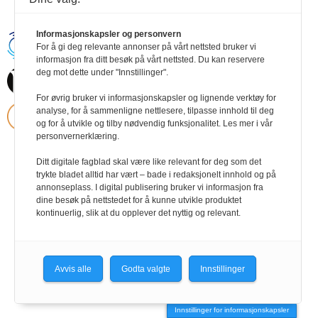
Informasjonskapsler og personvern
Handikapnytt | Schweigaardsgt. 12 |
For å gi deg relevante annonser på vårt nettsted bruker vi
Postboks 9217 Grønland, 0134 Oslo Tel:
informasjon fra ditt besøk på vårt nettsted. Du kan reservere
24102400 | E-post:
deg mot dette under "Innstillinger".
post@handikapnytt.no |
Frontrunner
Publishing
Personvernerklæring
For øvrig bruker vi informasjonskapsler og lignende verktøy for
analyse, for å sammenligne nettlesere, tilpasse innhold til deg
og for å utvikle og tilby nødvendig funksjonalitet. Les mer i vår
personvernerklæring.
Ditt digitale fagblad skal være like relevant for deg som det
trykte bladet alltid har vært – bade i redaksjonelt innhold og på
annonseplass. I digital publisering bruker vi informasjon fra
dine besøk på nettstedet for å kunne utvikle produktet
kontinuerlig, slik at du opplever det nyttig og relevant.
Avvis alle
Godta valgte
Innstillinger
Innstillinger for informasjonskapsler