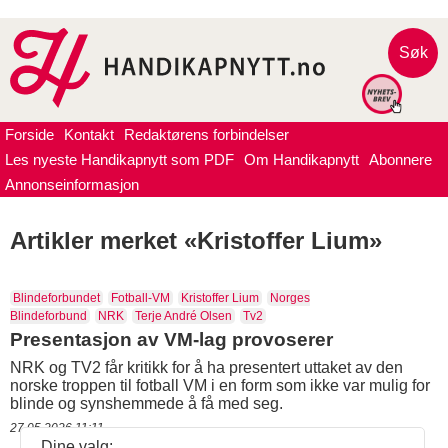
Søk
Forside
Kontakt
Redaktørens forbindelser
Les nyeste Handikapnytt som PDF
Om Handikapnytt
Abonnere
Annonseinformasjon
Artikler merket «Kristoffer Lium»
Blindeforbundet
Fotball-VM
Kristoffer Lium
Norges
Blindeforbund
NRK
Terje André Olsen
Tv2
Presentasjon av VM-lag provoserer
NRK og TV2 får kritikk for å ha presentert uttaket av den
norske troppen til fotball VM i en form som ikke var mulig for
blinde og synshemmede å få med seg.
27.05.2026 11:11
Dine valg: