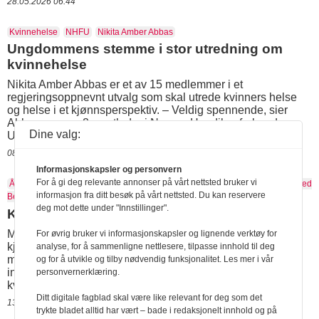
28.05.2026 06:44
Kvinnehelse
NHFU
Nikita Amber Abbas
Ungdommens stemme i stor utredning om
kvinnehelse
Nikita Amber Abbas er et av 15 medlemmer i et
regjeringsoppnevnt utvalg som skal utrede kvinners helse
og helse i et kjønnsperspektiv. – Veldig spennende, sier
Abbas, som er 2. nestleder i Norges Handikapforbunds
Dine valg:
Ungdom (NHFU).
08.04.2021 11:39
Informasjonskapsler og personvern
For å gi deg relevante annonser på vårt nettsted bruker vi
Åshild Lunestad
Bent Høie
Kvinnehelse
Landsforeningen for Kvinner med
informasjon fra ditt besøk på vårt nettsted. Du kan reservere
Bekkenleddsmerter
LKB
deg mot dette under "Innstillinger".
Kunnskapshull om kvinnehelse
MENINGER: Det er veldig positivt regjeringen anerkjenner
For øvrig bruker vi informasjonskapsler og lignende verktøy for
kjønnsforskjeller i helsevesenet. Men tiden var for kort til at
analyse, for å sammenligne nettlesere, tilpasse innhold til deg
man kom frem til noe nyttig, skriver Åshild Lunestad i dette
og for å utvikle og tilby nødvendig funksjonalitet. Les mer i vår
innlegget om sine inntrykk fra regjeringens toppmøte om
personvernerklæring.
kvinnehelse.
Ditt digitale fagblad skal være like relevant for deg som det
13.11.2019 09:28
trykte bladet alltid har vært – bade i redaksjonelt innhold og på