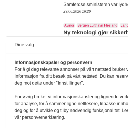
Samferdselsministeren var lydhø
29.06.2026 16:26
Avinor
Bergen Lufthavn Flesland
Land
Ny teknologi gjør sikker
Landsforeningen for Amputerte g
Dine valg:
kroppsvisitert når de skal ut og 
20.12.2023 10:22
Informasjonskapsler og personvern
Luftfart
OSL
Oslo Lufthavn
For å gi deg relevante annonser på vårt nettsted bruker v
Ønsker flere brukere av 
informasjon fra ditt besøk på vårt nettsted. Du kan reser
Avinor ønsker flere brukere av a
deg mot dette under "Innstillinger".
reisende som har bestilt assista
12.09.2019 09:16
For øvrig bruker vi informasjonskapsler og lignende ver
for analyse, for å sammenligne nettlesere, tilpasse innhol
Avinor
Cato Ulvestad
Flyplass
Gard
deg og for å utvikle og tilby nødvendig funksjonalitet. Le
Så bra er tilgjengelighe
vår personvernerklæring.
Torsdag 27. april var den offisi
den er.