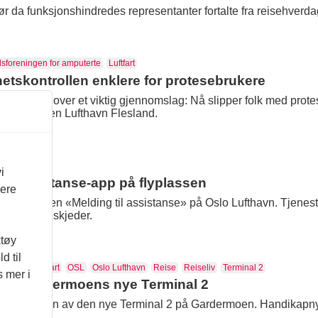
r da funksjonshindredes representanter fortalte fra reisehverda
sforeningen for amputerte
Luftfart
hetskontrollen enklere for protesebrukere
leder seg over et viktig gjennomslag: Nå slipper folk med protes
fly fra Bergen Lufthavn Flesland.
i
ny assistanse-app på flyplassen
vere
pp-tjenesten «Melding til assistanse» på Oslo Lufthavn. Tjenesten
nse å gi beskjeder.
ktøy
d til
ermoen
Luftfart
OSL
Oslo Lufthavn
Reise
Reiseliv
Terminal 2
s mer i
ten i Gardermoens nye Terminal 2
elle åpningen av den nye Terminal 2 på Gardermoen. Handikapnytt