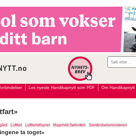
orbindelser
Les nyeste Handikapnytt som PDF
Om Handikapnytt
tfart»
ygård
Luftfart
Luftfartstilsynet
Magnhild Sørbotten
Samferdselsministeren
ingene ta toget»