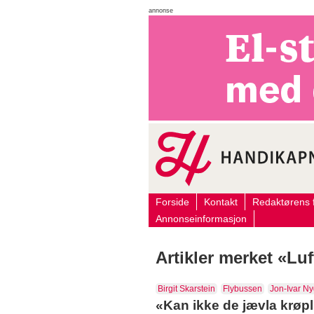
annonse
Forside
Kontakt
Redaktørens f
Annonseinformasjon
Artikler merket «Luf
Birgit Skarstein
Flybussen
Jon-Ivar N
«Kan ikke de jævla krøpl