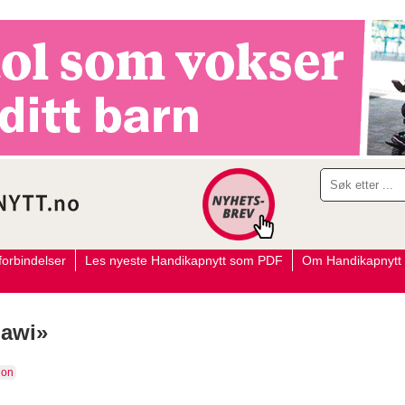
orbindelser
Les nyeste Handikapnytt som PDF
Om Handikapnytt
lawi»
jon