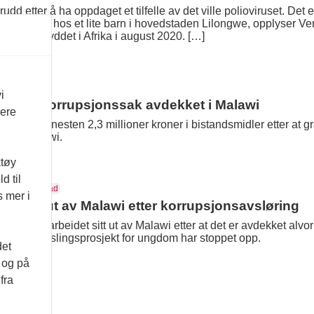
 etter å ha oppdaget et tilfelle av det ville polioviruset. Det er de
en er påvist hos et lite barn i hovedstaden Lilongwe, opplyser
rt for utryddet i Afrika i august 2020. […]
d
i
Enda en korrupsjonssak avdekket i Malawi
vere
bakebetalt nesten 2,3 millioner kroner i bistandsmidler etter at
kter i Malawi.
ktøy
d til
Malawi
Norad
s mer i
er seg ut av Malawi etter korrupsjonsavsløring
istandsarbeidet sitt ut av Malawi etter at det er avdekket alvorl
 et utvekslingsprosjekt for ungdom har stoppet opp.
det
d og på
fra