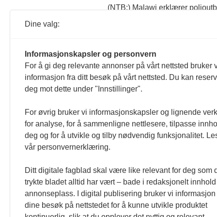
(NTB:) Malawi erklærer polioutbrudd
Afrika på mer enn fem år. Smitt
Dine valg:
en pressemelding. Polio ble erklæ
18.02.2022 09:12
Informasjonskapsler og personvern
Atlas-alliansen
Bistand
Malawi
Nora
For å gi deg relevante annonser på vårt nettsted bruker v
NHF får Norad-kritikk: 
informasjon fra ditt besøk på vårt nettsted. Du kan reser
Totalt har Handikapforbundet til
deg mot dette under "Innstillinger".
korrupsjonssak knyttet til prosje
17.02.2021 14:27
For øvrig bruker vi informasjonskapsler og lignende ver
for analyse, for å sammenligne nettlesere, tilpasse innhol
Afrika
Bistand
Eirin Næss-Sørensen
deg og for å utvikle og tilby nødvendig funksjonalitet. Le
Handikapforbundet trekk
vår personvernerklæring.
Norges Handikapforbund trekker b
samarbeidsorganisasjonen. Også
Ditt digitale fagblad skal være like relevant for deg som 
16.12.2019 14:00
trykte bladet alltid har vært – bade i redaksjonelt innhol
annonseplass. I digital publisering bruker vi informasjon 
dine besøk på nettstedet for å kunne utvikle produktet
kontinuerlig, slik at du opplever det nyttig og relevant.