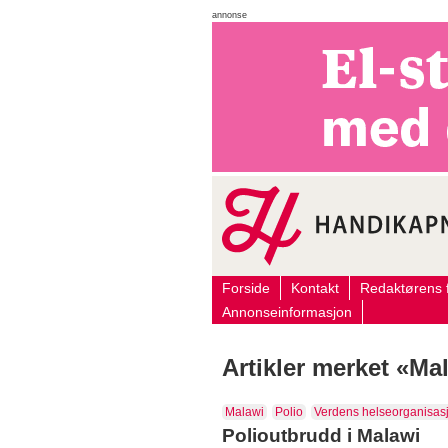
annonse
Forside
Kontakt
Redaktørens f
Annonseinformasjon
Artikler merket «Ma
Malawi
Polio
Verdens helseorganisas
Polioutbrudd i Malawi