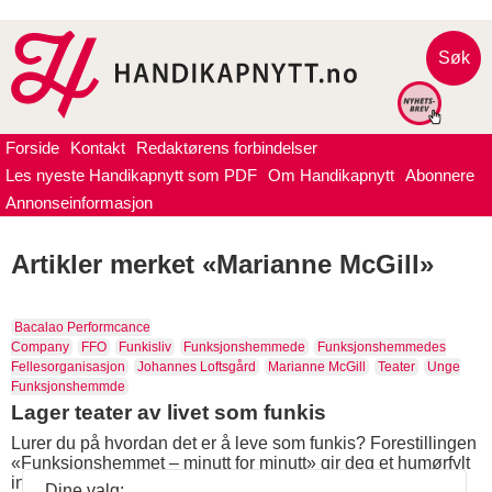
Søk
Forside
Kontakt
Redaktørens forbindelser
Les nyeste Handikapnytt som PDF
Om Handikapnytt
Abonnere
Annonseinformasjon
Artikler merket «Marianne McGill»
Bacalao Performcance
Company
FFO
Funkisliv
Funksjonshemmede
Funksjonshemmedes
Fellesorganisasjon
Johannes Loftsgård
Marianne McGill
Teater
Unge
Funksjonshemmde
Lager teater av livet som funkis
Lurer du på hvordan det er å leve som funkis? Forestillingen
«Funksjonshemmet – minutt for minutt» gir deg et humørfylt
innblikk.
Dine valg: