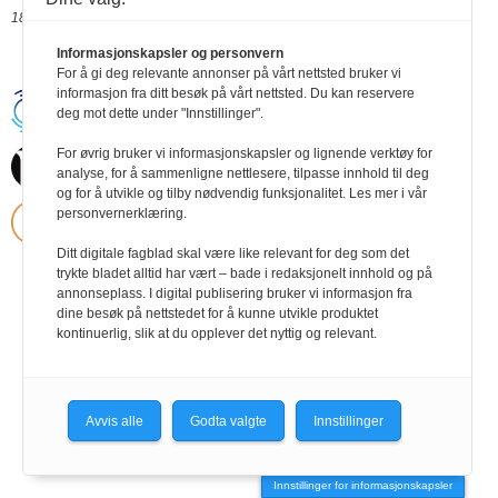
18.03.2017 09:30
Informasjonskapsler og personvern
For å gi deg relevante annonser på vårt nettsted bruker vi
informasjon fra ditt besøk på vårt nettsted. Du kan reservere
Handikapnytt | Schweigaardsgt. 12 |
deg mot dette under "Innstillinger".
Postboks 9217 Grønland, 0134 Oslo Tel:
24102400 | E-post:
For øvrig bruker vi informasjonskapsler og lignende verktøy for
post@handikapnytt.no |
Frontrunner
Publishing
analyse, for å sammenligne nettlesere, tilpasse innhold til deg
Personvernerklæring
og for å utvikle og tilby nødvendig funksjonalitet. Les mer i vår
personvernerklæring.
Ditt digitale fagblad skal være like relevant for deg som det
trykte bladet alltid har vært – bade i redaksjonelt innhold og på
annonseplass. I digital publisering bruker vi informasjon fra
dine besøk på nettstedet for å kunne utvikle produktet
kontinuerlig, slik at du opplever det nyttig og relevant.
Avvis alle
Godta valgte
Innstillinger
Innstillinger for informasjonskapsler