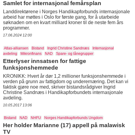
Samlet for internasjonal femårsplan
Landdirektørene i Norges Handikapforbunds internasjonale
arbeid har møttes i Oslo for første gang, for å utarbeide
søknaden om en kvart milliard kroner til de neste fem års
programmer.
17.06.2024 12:00
Atlas-alliansen
Bistand
Ingrid Christine Sandnæs
Internasjonal
avdeling
Mikronfinans
NAD
Spare- og lånegrupper
Etterlyser innsatsen for fattige
funksjonshemmede
KRONIKK: Hvert år dør 1,2 millioner funksjonshemmede i
verden på grunn av fattigdom og underernæring. Det kan vi
faktisk gjøre noe med, skriver bistandsrådgiver Ingrid
Christine Sandnæs i Handikapforbundets internasjonale
avdeling.
10.05.2017 13:06
Bistand
NAD
NHFU
Norges Handikapforbunds Ungdom
Her holder Marianne (17) appell på malawisk
TV