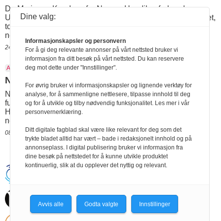
Da Marianne Knudsen fra Norges Handikapforbunds
Dine valg:
Ungdom fikk mikrofonen under det direktesendte talkshowet,
tok hun et kraftig oppgjør med at funksonshemmede barn
nektes skolegang.
Informasjonskapsler og personvern
24.02.2017 13:18
For å gi deg relevante annonser på vårt nettsted bruker vi
informasjon fra ditt besøk på vårt nettsted. Du kan reservere
deg mot dette under "Innstillinger".
Atlas-alliansen
Bistand
Egenandel
NAD
Norad
Sivilt samfunn
Nå blir solidariteten dyrere
For øvrig bruker vi informasjonskapsler og lignende verktøy for
Norad skjerper kravet til egenandel for å gi støtte til
analyse, for å sammenligne nettlesere, tilpasse innhold til deg
funksjonshemmedes organisasjoners bistandsarbeid.
og for å utvikle og tilby nødvendig funksjonalitet. Les mer i vår
Handikapforbundet alene må ut med to millioner kroner
personvernerklæring.
neste år.
Ditt digitale fagblad skal være like relevant for deg som det
08.11.2016 21:15
trykte bladet alltid har vært – bade i redaksjonelt innhold og på
annonseplass. I digital publisering bruker vi informasjon fra
dine besøk på nettstedet for å kunne utvikle produktet
kontinuerlig, slik at du opplever det nyttig og relevant.
Handikapnytt | Schweigaardsgt. 12 |
Postboks 9217 Grønland, 0134 Oslo Tel:
24102400 | E-post:
post@handikapnytt.no |
Frontrunner
Publishing
Avvis alle
Godta valgte
Innstillinger
Personvernerklæring