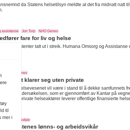
nemnd da Statens helsetilsyn meldte at det fra midnatt natt til l
n.
 assistanse
Jon Torp
NHO Geneo
dfører fare for liv og helse
nlige assistenter tatt ut i streik. Humana Omsorg og Assistanse m
net
NHO Geneo
i
vesenet klarer seg uten private
vere
r ikke at helsevesenet vil være i stand til å dekke samfunnets fr
ersøkelse. Undersøkelsen, som er gjennomført av Kantar på vegn
 greit at private helseaktører leverer offentlige finansierte hels
ktøy
d til
s mer i
Geneo
Tariffavtale
e assistentenes lønns- og arbeidsvikår