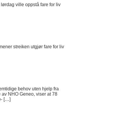
ørdag ville oppstå fare for liv
ener streiken utgjør fare for liv
emtidige behov uten hjelp fra
e av NHO Geneo, viser at 78
e- […]