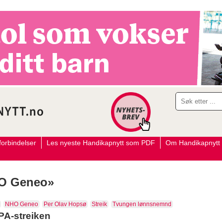
orbindelser
Les nyeste Handikapnytt som PDF
Om Handikapnytt
HO Geneo»
NHO Geneo
Per Olav Hopsø
Streik
Tvungen lønnsnemnd
PA-streiken