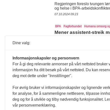
Regjeringen foreslo tvungen lønns
og helse i BPA-arbeidskonflikte
07.10.2024 09:23
BPA
Fagforbundet
Humana omsorg og
Mener assistent-streik me
Torsdag ble ti brukerstyrte perso
Dine valg:
og helse.
12.09.2024 13:28
Informasjonskapsler og personvern
Helse- og omsorgstjenesten
Helsevese
For å gi deg relevante annonser på vårt nettsted bruker v
Nordmenn tror ikke helse
informasjon fra ditt besøk på vårt nettsted. Du kan reser
(NTB:) Stadig flere nordmenn tro
deg mot dette under "Innstillinger".
private aktører, ifølge en und
prosent av de spurte mener det er
For øvrig bruker vi informasjonskapsler og lignende ver
30.03.2023 08:37
for analyse, for å sammenligne nettlesere, tilpasse innhol
deg og for å utvikle og tilby nødvendig funksjonalitet. Le
Assistenter
BPA
Fagforbundet
NHO 
vår personvernerklæring.
Ny tariffavtale skal sikr