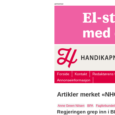
annonse
Forside
Kontakt
Redaktørens f
Annonseinformasjon
Artikler merket «N
Anne Green Nilsen
BPA
Fagforbundet
Regjeringen grep inn i B