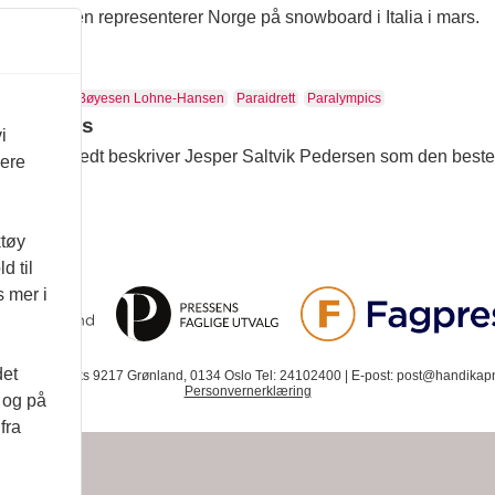
ne-Hansen representerer Norge på snowboard i Italia i mars.
rsen
Niclas Bøyesen Lohne-Hansen
Paraidrett
Paralympics
ralympics
i
er Saltvedt beskriver Jesper Saltvik Pedersen som den beste no
vere
ktøy
d til
s mer i
det
. 12 | Postboks 9217 Grønland, 0134 Oslo Tel: 24102400 | E-post: post@handikapn
Personvernerklæring
d og på
fra