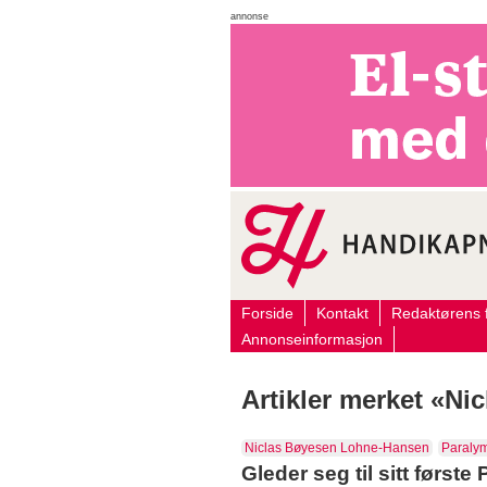
annonse
Forside
Kontakt
Redaktørens f
Annonseinformasjon
Artikler merket «N
Niclas Bøyesen Lohne-Hansen
Paraly
Gleder seg til sitt første