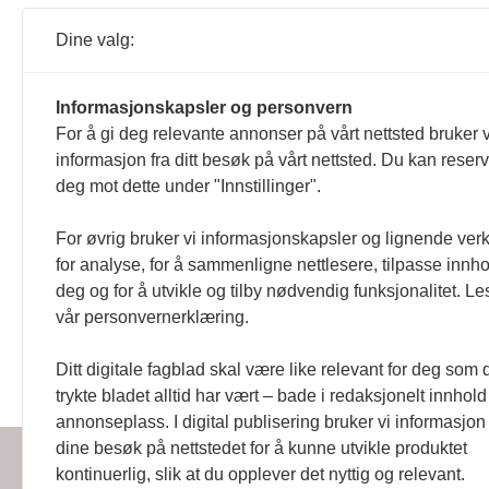
18 år gamle Niclas Bøyesen Loh
Dine valg:
09.02.2026 11:01
Jan Petter Saltvedt
Jesper Saltvik Pede
Informasjonskapsler og personvern
Tror på et godt norsk Pa
For å gi deg relevante annonser på vårt nettsted bruker v
NRKs sportskommentator Jan Pett
informasjon fra ditt besøk på vårt nettsted. Du kan reser
09.02.2026 10:39
deg mot dette under "Innstillinger".
For øvrig bruker vi informasjonskapsler og lignende ver
for analyse, for å sammenligne nettlesere, tilpasse innhol
deg og for å utvikle og tilby nødvendig funksjonalitet. Le
vår personvernerklæring.
Ditt digitale fagblad skal være like relevant for deg som 
Handikapnytt | Schweigaardsgt
trykte bladet alltid har vært – bade i redaksjonelt innhol
annonseplass. I digital publisering bruker vi informasjon 
dine besøk på nettstedet for å kunne utvikle produktet
kontinuerlig, slik at du opplever det nyttig og relevant.