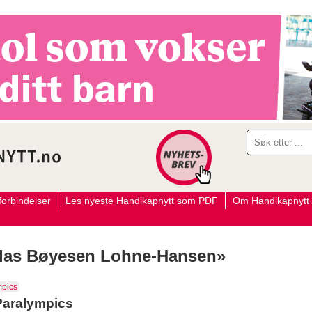
orbindelser
Les nyeste Handikapnytt som PDF
Om Handikapnytt
iclas Bøyesen Lohne-Hansen»
mpics
 Paralympics