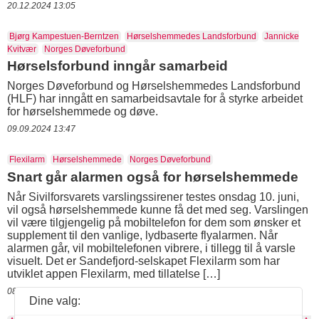
20.12.2024 13:05
Bjørg Kampestuen-Berntzen
Hørselshemmedes Landsforbund
Jannicke
Kvitvær
Norges Døveforbund
Hørselsforbund inngår samarbeid
Norges Døveforbund og Hørselshemmedes Landsforbund
(HLF) har inngått en samarbeidsavtale for å styrke arbeidet
for hørselshemmede og døve.
09.09.2024 13:47
Flexilarm
Hørselshemmede
Norges Døveforbund
Snart går alarmen også for hørselshemmede
Når Sivilforsvarets varslingssirener testes onsdag 10. juni,
vil også hørselshemmede kunne få det med seg. Varslingen
vil være tilgjengelig på mobiltelefon for dem som ønsker et
supplement til den vanlige, lydbaserte flyalarmen. Når
alarmen går, vil mobiltelefonen vibrere, i tillegg til å varsle
visuelt. Det er Sandefjord-selskapet Flexilarm som har
utviklet appen Flexilarm, med tillatelse […]
08.06.2020 09:54
Dine valg: