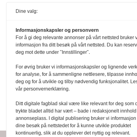
Ola Henningsen fikk Jonasprise
fordommer og skape et varmere
Dine valg:
28.08.2024 13:09
Informasjonskapsler og personvern
Film
Marianne Knudsen
Mennesker me
For å gi deg relevante annonser på vårt nettsted bruker v
Utviklingshemmede må bl
informasjon fra ditt besøk på vårt nettsted. Du kan reser
MENINGER: En av de viktigste o
deg mot dette under "Innstillinger".
helt vanlig uvanlig fyr».
25.10.2023 16:28
For øvrig bruker vi informasjonskapsler og lignende ver
for analyse, for å sammenligne nettlesere, tilpasse innhol
deg og for å utvikle og tilby nødvendig funksjonalitet. Le
vår personvernerklæring.
Ditt digitale fagblad skal være like relevant for deg som 
trykte bladet alltid har vært – bade i redaksjonelt innhol
Handikapnytt | Schweigaardsgt
annonseplass. I digital publisering bruker vi informasjon 
dine besøk på nettstedet for å kunne utvikle produktet
kontinuerlig, slik at du opplever det nyttig og relevant.