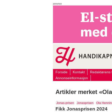
annonse
Forside
Kontakt
Redaktørens f
Annonseinformasjon
Artikler merket «O
Jonas-prisen
Jonasprisen
Ola Henni
Fikk Jonasprisen 2024