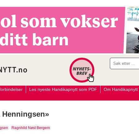
orbindelser
Les nyeste Handikapnytt som PDF
Om Handikapnytt
la Henningsen»
ngsen
Ragnhild Nøst Bergem