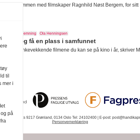
n 2024 sammen med filmskaper Ragnhild Nøst Bergem, for sitt a
 samfunn.
d utviklingshemning
Ola Henningsen
i
i hørt og få en plass i samfunnet
vere
g mest tankevekkende filmene du kan se på kino i år, skriver
ktøy
d til
s mer i
det
d og på
. 12 | Postboks 9217 Grønland, 0134 Oslo Tel: 24102400 | E-post: post@handikapn
fra
Personvernerklæring