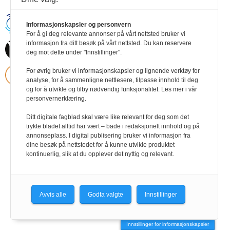
Handikapnytt | Schweigaardsgt. 12 |
Informasjonskapsler og personvern
Postboks 9217 Grønland, 0134 Oslo Tel:
For å gi deg relevante annonser på vårt nettsted bruker vi
24102400 | E-post:
informasjon fra ditt besøk på vårt nettsted. Du kan reservere
post@handikapnytt.no |
Frontrunner
Publishing
deg mot dette under "Innstillinger".
Personvernerklæring
For øvrig bruker vi informasjonskapsler og lignende verktøy for
analyse, for å sammenligne nettlesere, tilpasse innhold til deg
og for å utvikle og tilby nødvendig funksjonalitet. Les mer i vår
personvernerklæring.
Ditt digitale fagblad skal være like relevant for deg som det
trykte bladet alltid har vært – bade i redaksjonelt innhold og på
annonseplass. I digital publisering bruker vi informasjon fra
dine besøk på nettstedet for å kunne utvikle produktet
kontinuerlig, slik at du opplever det nyttig og relevant.
Avvis alle
Godta valgte
Innstillinger
Innstillinger for informasjonskapsler