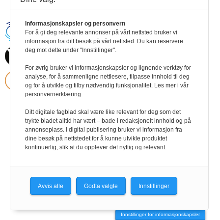
Informasjonskapsler og personvern
Handikapnytt | Schweigaardsgt. 12 |
For å gi deg relevante annonser på vårt nettsted bruker vi
Postboks 9217 Grønland, 0134 Oslo Tel:
informasjon fra ditt besøk på vårt nettsted. Du kan reservere
24102400 | E-post:
deg mot dette under "Innstillinger".
post@handikapnytt.no |
Frontrunner
Publishing
Personvernerklæring
For øvrig bruker vi informasjonskapsler og lignende verktøy for
analyse, for å sammenligne nettlesere, tilpasse innhold til deg
og for å utvikle og tilby nødvendig funksjonalitet. Les mer i vår
personvernerklæring.
Ditt digitale fagblad skal være like relevant for deg som det
trykte bladet alltid har vært – bade i redaksjonelt innhold og på
annonseplass. I digital publisering bruker vi informasjon fra
dine besøk på nettstedet for å kunne utvikle produktet
kontinuerlig, slik at du opplever det nyttig og relevant.
Avvis alle
Godta valgte
Innstillinger
Innstillinger for informasjonskapsler