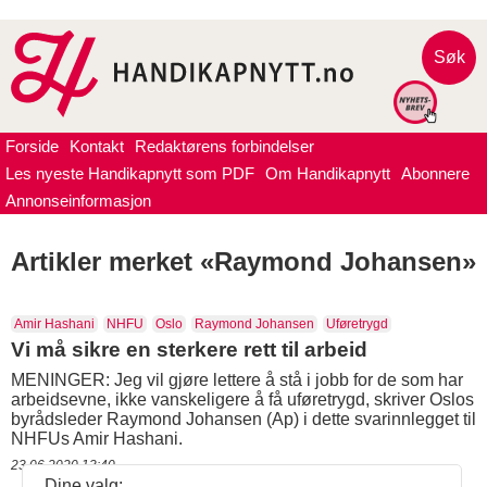
Søk
Forside
Kontakt
Redaktørens forbindelser
Les nyeste Handikapnytt som PDF
Om Handikapnytt
Abonnere
Annonseinformasjon
Artikler merket «Raymond Johansen»
Amir Hashani
NHFU
Oslo
Raymond Johansen
Uføretrygd
Vi må sikre en sterkere rett til arbeid
MENINGER: Jeg vil gjøre lettere å stå i jobb for de som har
arbeidsevne, ikke vanskeligere å få uføretrygd, skriver Oslos
byrådsleder Raymond Johansen (Ap) i dette svarinnlegget til
NHFUs Amir Hashani.
23.06.2020 13:40
Dine valg: