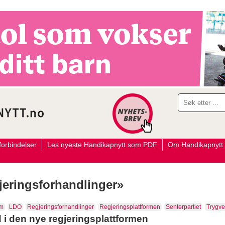
orbindelser
Les nyeste Handikapnytt som PDF
Om Handikapnytt
gjeringsforhandlinger»
øm
LDO
Regjeringsforhandlinger
Regjeringsplattformen
Senterpartiet
Trygve
 den nye regjeringsplattformen