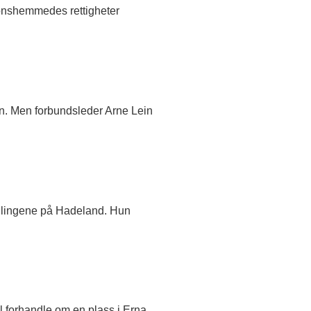
onshemmedes rettigheter
en. Men forbundsleder Arne Lein
ndlingene på Hadeland. Hun
al forhandle om en plass i Erna