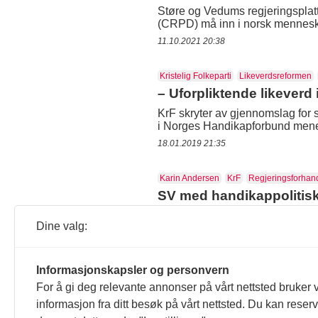
Støre og Vedums regjeringspla
(CRPD) må inn i norsk mennesker
11.10.2021 20:38
Kristelig Folkeparti
Likeverdsreformen
– Uforpliktende likeverd i 
KrF skryter av gjennomslag for 
i Norges Handikapforbund mener 
18.01.2019 21:35
Karin Andersen
KrF
Regjeringsforhand
SV med handikappolitisk 
Karin Andersen (SV) utfordrer K
Dine valg:
frykter at partiet selger seg for bil
09.01.2019 15:42
Informasjonskapsler og personvern
Kristelig Folkeparti
Norges Handikapfo
For å gi deg relevante annonser på vårt nettsted bruker v
Handikapforbundets krav t
informasjon fra ditt besøk på vårt nettsted. Du kan reser
Universell utforming av skoler s