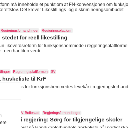
ttform må inneholde et punkt om at FN-konvensjonen om funksj
ettslov. Det krever Likestillings- og diskrimineringsombudet.
Regjeringsforhandlinger
Regjeringsplattform
stedet for reell likestilling
sin likeverdsreform for funksjonshemmede i regjeringsplattform
den har liten verdi.
linger
Regjeringsplattformen
SV
huskeliste til KrF
rF til å slåss for funksjonshemmedes levekår i regjeringsforha
lig.
rbund
Olaug V. Bollestad
Regjeringsforhandlinger
i
il KrF i regjering: Sørg for tilgjengelige skoler
vere
tår aller øverst på Handikapforbundets ønskeliste når partiet sk