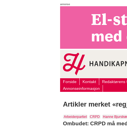
annonse
Forside
Kontakt
Redaktørens f
Annonseinformasjon
Artikler merket «re
Arbeiderpartiet
CRPD
Hanne Bjurstr
Ombudet: CRPD må med i