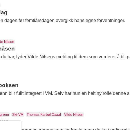
dag
n dagen før femtiårsdagen overgikk hans egne forventninger.
de Nilsen
anåsen
et du har, lyder Vilde Nilsens melding til dem som vurderer å bl
rboksen
nn blir fullt integrert i VM. Selv har hun en helt ny rolle denne
grenn
Ski-VM
Thomas Karbøl Oxaal
Vilde Nilsen
 VM
rske paralangrennsløperne som for første gang deltar i ordinært 