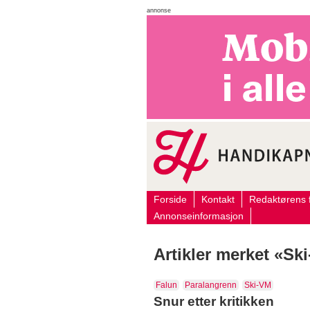
annonse
Forside
Kontakt
Redaktørens f
Annonseinformasjon
Artikler merket «Sk
Falun
Paralangrenn
Ski-VM
Snur etter kritikken