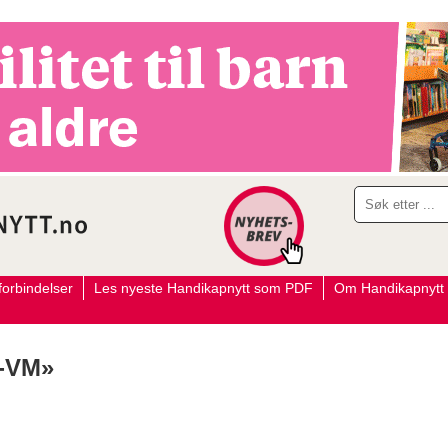
orbindelser
Les nyeste Handikapnytt som PDF
Om Handikapnytt
i-VM»