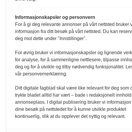
04.03.2025 14:45
Informasjonskapsler og personvern
Indira Liseth
Kjartan Haugen
Paralan
For å gi deg relevante annonser på vårt nettsted bruker v
Alle videre fra prologen
informasjon fra ditt besøk på vårt nettsted. Du kan reser
På utfordrende føre klarte alle 
deg mot dette under "Innstillinger".
04.03.2025 13:20
For øvrig bruker vi informasjonskapsler og lignende ver
Åge Skinstad
Paraidrett
Paralangrenn
for analyse, for å sammenligne nettlesere, tilpasse innhol
Ski-VM i Granåsen har si
deg og for å utvikle og tilby nødvendig funksjonalitet. Le
Arrangørene av ski-VM i Trondhei
vår personvernerklæring.
Granåsen til vinteren. Hver vinn
05.11.2024 11:26
Ditt digitale fagblad skal være like relevant for deg som 
trykte bladet alltid har vært – bade i redaksjonelt innhol
annonseplass. I digital publisering bruker vi informasjon 
Eldre resultater
dine besøk på nettstedet for å kunne utvikle produktet
kontinuerlig, slik at du opplever det nyttig og relevant.