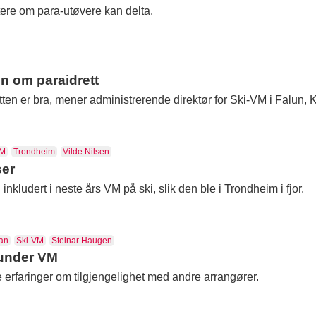
ere om para-utøvere kan delta.
n om paraidrett
ten er bra, mener administrerende direktør for Ski-VM i Falun, 
VM
Trondheim
Vilde Nilsen
ser
inkludert i neste års VM på ski, slik den ble i Trondheim i fjor.
ian
Ski-VM
Steinar Haugen
 under VM
 erfaringer om tilgjengelighet med andre arrangører.