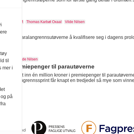
grenn
Ski-VM
Thomas Karbøl Oxaal
Vilde Nilsen
i
vere
de norske paralangrennsutøverne å kvalifisere seg i dagens prol
ktøy
Ski-VM
Vilde Nilsen
d til
kret premiepenger til parautøverne
s mer i
m har fått inn én million kroner i premiepenger til parautøvern
er i paralangrennssprint får knapt en tredjedel så mye som vinner
det
d og på
fra