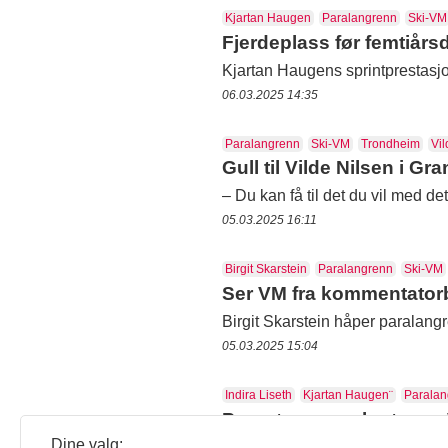
Kjartan Haugen
Paralangrenn
Ski-VM
Fjerdeplass før femtiårs
Kjartan Haugens sprintprestasjo
06.03.2025 14:35
Paralangrenn
Ski-VM
Trondheim
Vil
Gull til Vilde Nilsen i Gr
– Du kan få til det du vil med d
05.03.2025 16:11
Birgit Skarstein
Paralangrenn
Ski-VM
Ser VM fra kommentato
Birgit Skarstein håper paralangre
05.03.2025 15:04
Indira Liseth
Kjartan Haugen¨
Paralan
Parautøverne skryter av
Dine valg:
Lovordene sitter løst hos de no