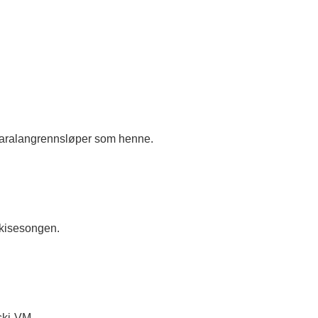
i paralangrennsløper som henne.
 skisesongen.
ski-VM.