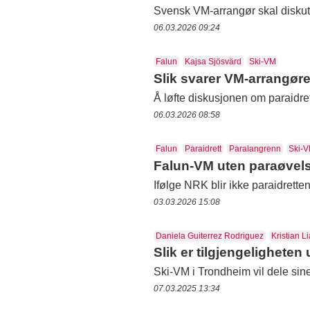
Svensk VM-arrangør skal diskut
06.03.2026 09:24
Falun
Kajsa Sjösvärd
Ski-VM
Slik svarer VM-arrangøre
Å løfte diskusjonen om paraidret
06.03.2026 08:58
Falun
Paraidrett
Paralangrenn
Ski-
Falun-VM uten paraøvel
Ifølge NRK blir ikke paraidretten 
03.03.2026 15:08
Daniela Guiterrez Rodriguez
Kristian L
Slik er tilgjengeligheten
Ski-VM i Trondheim vil dele sine
07.03.2025 13:34