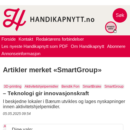
Søk
Forside
Kontakt
Redaktørens forbindelser
Les nyeste Handikapnytt som PDF
Om Handikapnytt
Abonnere
Annonseinformasjon
Artikler merket «SmartGroup»
3D-printing
Aktivitetshjelpemidler
Bendik Fon
SmartBrake
SmartGroup
– Teknologi gir innovasjonskraft
I beskjedne lokaler i Bærum utvikles og lages nyskapninger
innen aktivitetshjelpemidler.
05.05.2025 09:54
Aktivitetshjelpemidler
Beitostølen Helsesportsenter
SmartGroup
Viljar
Dine valg: