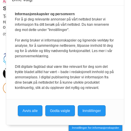
Aasan
Selvhjulpen med 3D-printing
Informasjonskapsler og personvern
Teknologi som 3D-printing gjør det blant annet lettere å
For å gi deg relevante annonser på vårt nettsted bruker vi
reparere hjelpemidler på stedet, i påvente av nye
informasjon fra ditt besøk på vårt nettsted. Du kan reservere
originaldeler.
deg mot dette under "Innstillinger".
05.05.2025 09:53
For øvrig bruker vi informasjonskapsler og lignende verktøy for
analyse, for å sammenligne nettlesere, tilpasse innhold til deg
og for å utvikle og tilby nødvendig funksjonalitet. Les mer i vår
personvernerklæring.
Handikapnytt | Schweigaardsgt. 12 |
Postboks 9217 Grønland, 0134 Oslo Tel:
24102400 | E-post:
Ditt digitale fagblad skal være like relevant for deg som det
post@handikapnytt.no |
Frontrunner
trykte bladet alltid har vært – bade i redaksjonelt innhold og på
Publishing
annonseplass. I digital publisering bruker vi informasjon fra
Personvernerklæring
dine besøk på nettstedet for å kunne utvikle produktet
kontinuerlig, slik at du opplever det nyttig og relevant.
Avvis alle
Godta valgte
Innstillinger
Innstillinger for informasjonskapsler