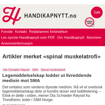
Søk
Forside
Kontakt
Redaktørens forbindelser
Les nyeste Handikapnytt som PDF
Om Handikapnytt
Abonnere
Annonseinformasjon
Artikler merket «spinal muskelatrofi»
Ola Schrøder Røyset
SMA
Spinal muskelatrofi
Legemiddelselskap lodder ut livreddende
medisin mot SMA
Det omtales som verdens dyreste medisin. Nå vil et sveitsisk
legemiddelselskap dele ut hundre doser ved loddtrekning. –
Etisk er dette i orden, mener Ola Schrøder Røyset fra
Trondheim, leder i SMA Norge.