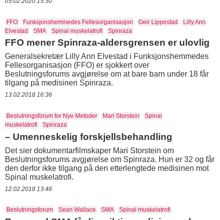
05.02.2020 15:50
FFO
Funksjonshemmedes Fellesorganisasjon
Geir Lippestad
Lilly Ann
Elvestad
SMA
Spinal muskelatrofi
Spinraza
FFO mener Spinraza-aldersgrensen er ulovlig
Generalsekretær Lilly Ann Elvestad i Funksjonshemmedes
Fellesorganisasjon (FFO) er sjokkert over
Beslutningsforums avgjørelse om at bare barn under 18 får
tilgang på medisinen Spinraza.
13.02.2018 16:36
Beslutningsforum for Nye Metoder
Mari Storstein
Spinal
muskelatrofi
Spinraza
– Umenneskelig forskjellsbehandling
Det sier dokumentarfilmskaper Mari Storstein om
Beslutningsforums avgjørelse om Spinraza. Hun er 32 og får
den derfor ikke tilgang på den etterlengtede medisinen mot
Spinal muskelatrofi.
12.02.2018 13:46
Beslutningsforum
Sean Wallace
SMA
Spinal muskelatrofi