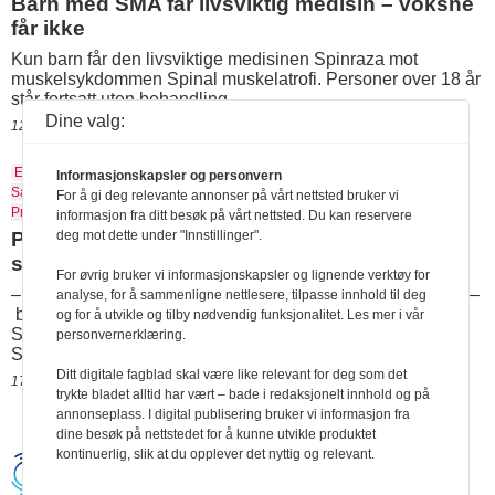
Barn med SMA får livsviktig medisin – voksne
får ikke
Kun barn får den livsviktige medisinen Spinraza mot
muskelsykdommen Spinal muskelatrofi. Personer over 18 år
står fortsatt uten behandling.
Dine valg:
12.02.2018 12:23
Eurovision Song Contest
Funksjonshemmet
Iver B. Neumann
Julia
Informasjonskapsler og personvern
Samoilova
Kiev
Krimhalvøya
Melodi Grand
For å gi deg relevante annonser på vårt nettsted bruker vi
Prix
Rullestol
Russland
Spinal muskelatrofi
Ukraina
informasjon fra ditt besøk på vårt nettsted. Du kan reservere
deg mot dette under "Innstillinger".
Per Sundnes: Nedrig å påstå at rullestolen
skal gi sympatistemmer
For øvrig bruker vi informasjonskapsler og lignende verktøy for
– Om du har mistet en fot eller sitter i rullestol, driter vi i det –
analyse, for å sammenligne nettlesere, tilpasse innhold til deg
bare bidraget er bra! Det sier Eurovision-veteran Per
og for å utvikle og tilby nødvendig funksjonalitet. Les mer i vår
Sundnes om Russlands håp i Melodi Grand Prix, Julia
personvernerklæring.
Samoilova.
Ditt digitale fagblad skal være like relevant for deg som det
17.03.2017 11:13
trykte bladet alltid har vært – bade i redaksjonelt innhold og på
annonseplass. I digital publisering bruker vi informasjon fra
dine besøk på nettstedet for å kunne utvikle produktet
kontinuerlig, slik at du opplever det nyttig og relevant.
Handikapnytt | Schweigaardsgt. 12 |
Postboks 9217 Grønland, 0134 Oslo Tel: