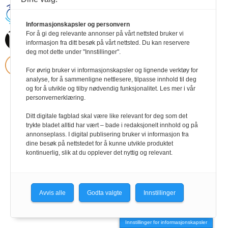
Handikapnytt | Schweigaardsgt. 12 |
Postboks 9217 Grønland, 0134 Oslo Tel:
Informasjonskapsler og personvern
24102400 | E-post:
For å gi deg relevante annonser på vårt nettsted bruker vi
post@handikapnytt.no |
Frontrunner
Publishing
informasjon fra ditt besøk på vårt nettsted. Du kan reservere
Personvernerklæring
deg mot dette under "Innstillinger".
For øvrig bruker vi informasjonskapsler og lignende verktøy for
analyse, for å sammenligne nettlesere, tilpasse innhold til deg
og for å utvikle og tilby nødvendig funksjonalitet. Les mer i vår
personvernerklæring.
Ditt digitale fagblad skal være like relevant for deg som det
trykte bladet alltid har vært – bade i redaksjonelt innhold og på
annonseplass. I digital publisering bruker vi informasjon fra
dine besøk på nettstedet for å kunne utvikle produktet
kontinuerlig, slik at du opplever det nyttig og relevant.
Avvis alle
Godta valgte
Innstillinger
Innstillinger for informasjonskapsler