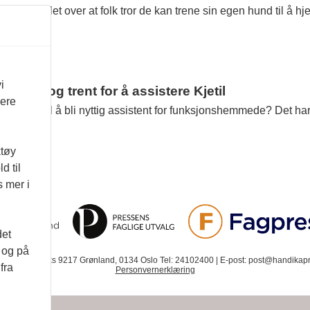
er fortvilet over at folk tror de kan trene sin egen hund til å h
i
ssert og trent for å assistere Kjetil
vere
 trenes til å bli nyttig assistent for funksjonshemmede? Det har 
ene».
ktøy
d til
s mer i
det
d og på
. 12 | Postboks 9217 Grønland, 0134 Oslo Tel: 24102400 | E-post: post@handikapn
fra
Personvernerklæring