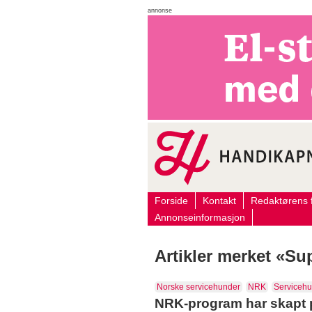
annonse
Forside
Kontakt
Redaktørens f
Annonseinformasjon
Artikler merket «S
Norske servicehunder
NRK
Serviceh
NRK-program har skapt 