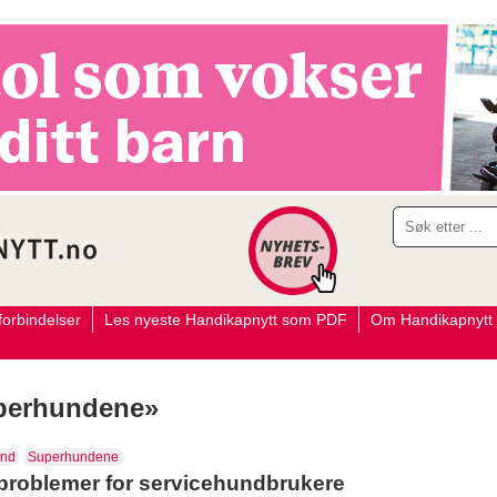
orbindelser
Les nyeste Handikapnytt som PDF
Om Handikapnytt
uperhundene»
und
Superhundene
problemer for servicehundbrukere