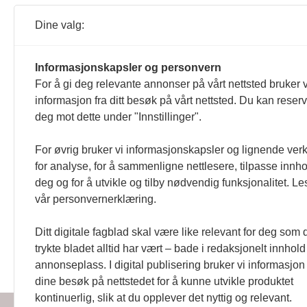
Foreningen Norske servicehunder 
«Superhundene».
Dine valg:
21.03.2019 20:43
Informasjonskapsler og personvern
NRK
Servicehunder
Superhundene
For å gi deg relevante annonser på vårt nettsted bruker v
Hjemløse Lucky blir ompla
informasjon fra ditt besøk på vårt nettsted. Du kan reser
Kan en forlatt omplasseringshund
deg mot dette under "Innstillinger".
dokumentarserien «Superhund
01.01.2019 20:43
For øvrig bruker vi informasjonskapsler og lignende ver
for analyse, for å sammenligne nettlesere, tilpasse innhol
deg og for å utvikle og tilby nødvendig funksjonalitet. Le
vår personvernerklæring.
Ditt digitale fagblad skal være like relevant for deg som 
trykte bladet alltid har vært – bade i redaksjonelt innhol
Handikapnytt | Schweigaardsgt
annonseplass. I digital publisering bruker vi informasjon 
dine besøk på nettstedet for å kunne utvikle produktet
kontinuerlig, slik at du opplever det nyttig og relevant.