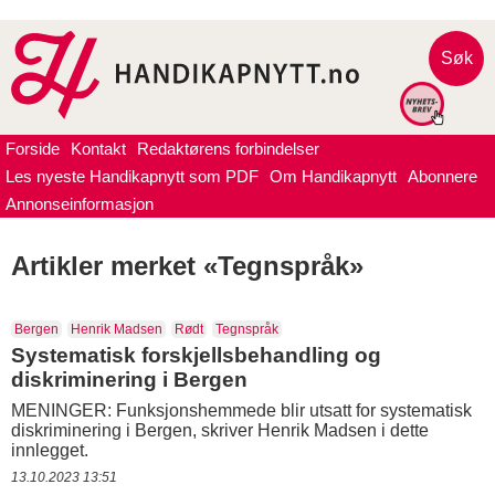
Søk
Forside
Kontakt
Redaktørens forbindelser
Les nyeste Handikapnytt som PDF
Om Handikapnytt
Abonnere
Annonseinformasjon
Artikler merket «Tegnspråk»
Bergen
Henrik Madsen
Rødt
Tegnspråk
Systematisk forskjellsbehandling og
diskriminering i Bergen
MENINGER: Funksjonshemmede blir utsatt for systematisk
diskriminering i Bergen, skriver Henrik Madsen i dette
innlegget.
13.10.2023 13:51