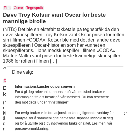
Film
Oscar
Tegnspråk
Døve Troy Kotsur vant Oscar for beste
mannlige birolle
(NTB:) Det ble en ektefølt takketale på tegnspråk da den
døve skuespilleren Troy Kotsur vant Oscar-prisen for rollen
sin i filmen «CODA». Kotsur ble med det den andre døve
skuespilleren i Oscar-historien som har vunnet en
skuespillerpris. Hans medskuespiller i filmen «CODA»
Marlee Matlin vant prisen for beste kvinnelige skuespiller i
1986 for rollen i filmen […]
28.03.2022 10:59
Dine valg:
Den norske kirke
Døvekirken
Tegnspråk
Informasjonskapsler og personvern
Døvekirkenes fellesråd endrer navn til Døves
For å gi deg relevante annonser på vårt nettsted bruker vi
kirkeråd
informasjon fra ditt besøk på vårt nettsted. Du kan reservere
(NTB:) Kirkerådet i Den norske kirke har godkjent å endre
deg mot dette under "Innstillinger".
navn på prosjektet Døvekirkenes fellesråd til Døves
kirkeråd. – Vi ser denne endringen som ganske vesentlig for
For øvrig bruker vi informasjonskapsler og lignende verktøy for
å videreutvikle Den norske kirkes tilbud på tegnspråk. Det
analyse, for å sammenligne nettlesere, tilpasse innhold til deg
dreier seg om kirkens forpliktelser overfor en språklig
og for å utvikle og tilby nødvendig funksjonalitet. Les mer i vår
minoritet, sier Ingrid Hoff Bodin, som for første gang uttaler
personvernerklæring.