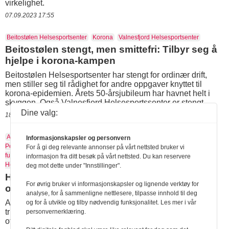
virkelighet.
07.09.2023 17:55
Beitostølen Helsesportsenter
Korona
Valnesfjord Helsesportsenter
Beitostølen stengt, men smittefri: Tilbyr seg å
hjelpe i korona-kampen
Beitostølen Helsesportsenter har stengt for ordinær drift,
men stiller seg til rådighet for andre oppgaver knyttet til
korona-epidemien. Årets 50-årsjubileum har havnet helt i
skyggen. Også Valnesfjord Helsesportssenter er stengt.
Dine valg:
18.03.2020 12:32
Aktivitetshjelpemidler
Fritid
Funksjonshemmede
Håndsykkel
Heidi
Informasjonskapsler og personvern
Pedersen
Nasjonal kompetansetjeneste for barn og ungdom med
For å gi deg relevante annonser på vårt nettsted bruker vi
funksjonsnedsettelser
Sitski
Sport
Svein Bergem
Valnesfjord
informasjon fra ditt besøk på vårt nettsted. Du kan reservere
Helsesportsenter
deg mot dette under "Innstillinger".
Hjelpemidler som får folk til å føle seg sterke
For øvrig bruker vi informasjonskapsler og lignende verktøy for
og friske
analyse, for å sammenligne nettlesere, tilpasse innhold til deg
Aktivitetshjelpemidler har stor betydning for både helse,
og for å utvikle og tilby nødvendig funksjonalitet. Les mer i vår
trivsel og selvbilde. Men blant fagfolk er kunnskapsnivået
personvernerklæring.
ofte lavt, viser ny forskning.