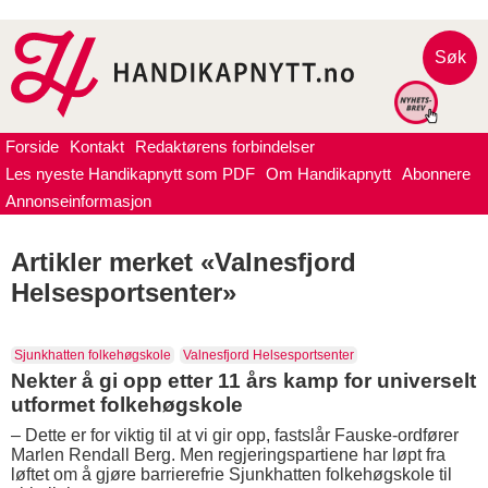
Søk
Forside
Kontakt
Redaktørens forbindelser
Les nyeste Handikapnytt som PDF
Om Handikapnytt
Abonnere
Annonseinformasjon
Artikler merket «Valnesfjord
Helsesportsenter»
Sjunkhatten folkehøgskole
Valnesfjord Helsesportsenter
Nekter å gi opp etter 11 års kamp for universelt
utformet folkehøgskole
– Dette er for viktig til at vi gir opp, fastslår Fauske-ordfører
Marlen Rendall Berg. Men regjeringspartiene har løpt fra
løftet om å gjøre barrierefrie Sjunkhatten folkehøgskole til