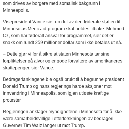
som drives av borgere med somalisk bakgrunn i
Minneapolis.
Visepresident Vance sier en del av den føderale støtten til
Minnesotas Medicaid-program skal holdes tilbake. Mehmed
Oz, som har føderalt ansvar for programmet, sier det er
snakk om rundt 259 millioner dollar som ikke betales ut nå.
– Dette gjør vi for å sikre at staten Minnesota tar sine
forpliktelser på alvor og er gode forvaltere av amerikaneres
skattepenger, sier Vance.
Bedragerianklagene ble også brukt til å begrunne president
Donald Trump og hans regjerings harde aksjoner mot
innvandring i Minneapolis, som igjen utløste kraftige
protester.
Regjeringen anklager myndighetene i Minnesota for å ikke
være samarbeidsvillige i etterforskningen av bedrageri.
Guvernør Tim Walz langer ut mot Trump.