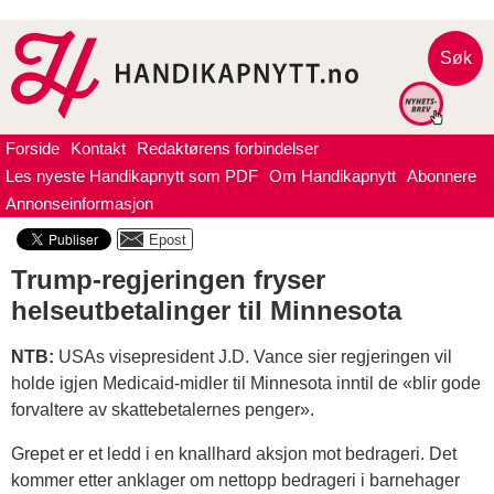
Søk
Forside
Kontakt
Redaktørens forbindelser
Les nyeste Handikapnytt som PDF
Om Handikapnytt
Abonnere
Annonseinformasjon
Trump-regjeringen fryser
helseutbetalinger til Minnesota
NTB:
USAs visepresident J.D. Vance sier regjeringen vil
holde igjen Medicaid-midler til Minnesota inntil de «blir gode
forvaltere av skattebetalernes penger».
Grepet er et ledd i en knallhard aksjon mot bedrageri. Det
kommer etter anklager om nettopp bedrageri i barnehager