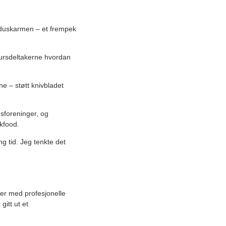
induskarmen – et frempek
 kursdeltakerne hvordan
ne – støtt knivbladet
sforeninger, og
kfood.
ng tid. Jeg tenkte det
er med profesjonelle
itt ut et