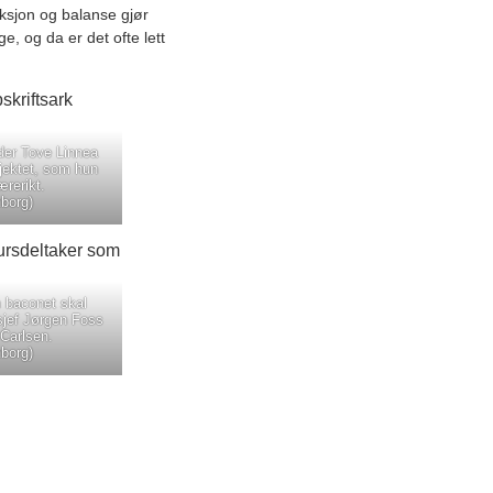
ksjon og balanse gjør
e, og da er det ofte lett
r Tove Linnea
jektet, som hun
ærerikt.
nborg)
baconet skal
sjef Jørgen Foss
 Carlsen.
nborg)