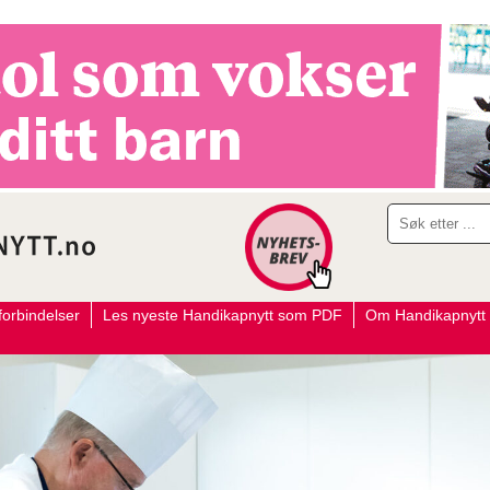
orbindelser
Les nyeste Handikapnytt som PDF
Om Handikapnytt