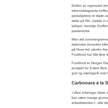
Duften av nypresset sitr
ettermiddagssola treffe
pastakjelene et skjær av
dette på film, hadde vi 
lydspor, kanskje Gudfare
pastamerke.
Men det sommergrønne 
italienske vinranker ell
på Hove leir utenfor Are
Funkfood har fått låne l
Funkfood er Norges Ha
prosjekt for å lære fle
god og næringsrik mat 
Carbonara á la 
«Våre erfaringer tilsie
kan være mange grunner 
arbeidsbenker», står det