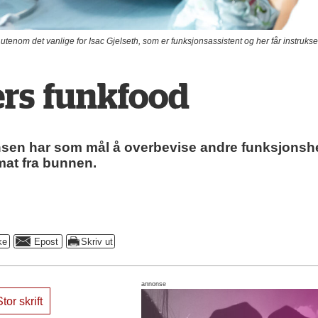
enom det vanlige for Isac Gjelseth, som er funksjonsassistent og her får instrukser
ers funkfood
nsen har som mål å overbevise andre funksjonsh
mat fra bunnen.
annonse
tor skrift