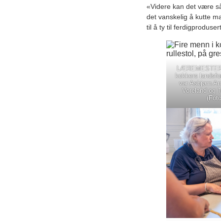
«Videre kan det være så
det vanskelig å kutte ma
til å ty til ferdigproduse
LÆREMESTERNE
kokkers landsfo
var Asbjørn And
Voreland og 
(Foto