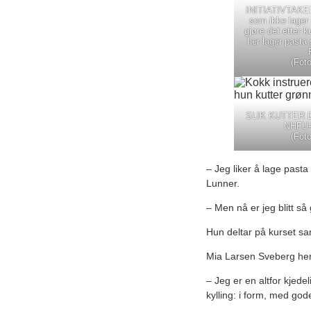
INITIATIVTAKER: 
som ikke lage
gjøre det etter 
her lager past
(Foto
SLIK KUTTER DU:
NHFU-l
(Foto
– Jeg liker å lage past
Lunner.
– Men nå er jeg blitt så
Hun deltar på kurset sa
Mia Larsen Sveberg hent
– Jeg er en altfor kjed
kylling: i form, med go