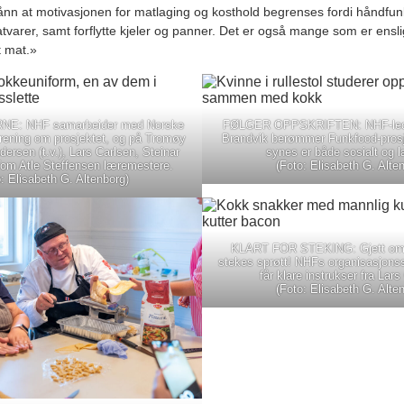
nn at motivasjonen for matlaging og kosthold begrenses fordi håndfun
tvarer, samt forflytte kjeler og panner. Det er også mange som er enslig
rt mat.»
: NHF samarbeider med Norske
FØLGER OPPSKRIFTEN: NHF-lede
rening om prosjektet, og på Tromøy
Brandvik berømmer Funkfood-pros
ersen (t.v.), Lars Carlsen, Steinar
synes er både sosialt og l
Tom Atle Steffensen læremestere.
(Foto: Elisabeth G. Alte
: Elisabeth G. Altenborg)
KLART FOR STEKING: Gjett om 
stekes sprøtt! NHFs organisasjons
får klare instrukser fra Lars
(Foto: Elisabeth G. Alte