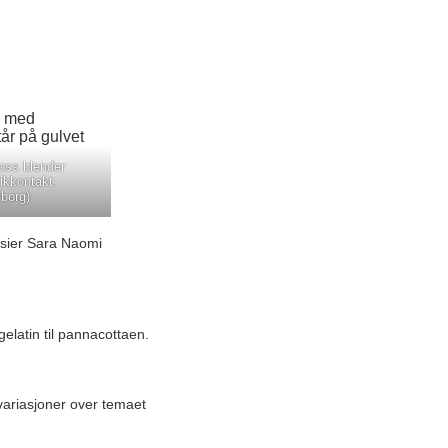
ss blender
ikkontakt.
nborg)
, sier Sara Naomi
elatin til pannacottaen.
 variasjoner over temaet