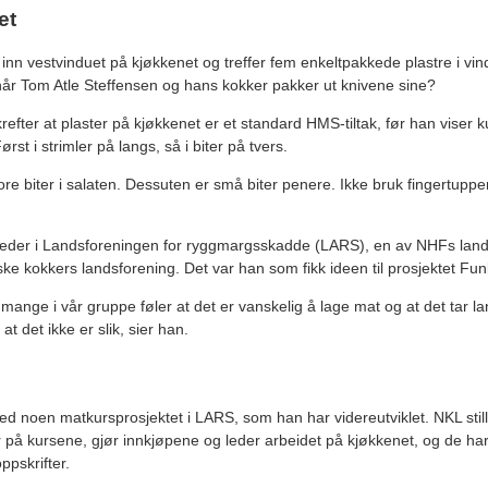
et
inn vestvinduet på kjøkkenet og treffer fem enkeltpakkede plastre i v
år Tom Atle Steffensen og hans kokker pakker ut knivene sine?
refter at plaster på kjøkkenet er et standard HMS-tiltak, før han viser
rst i strimler på langs, så i biter på tvers.
ore biter i salaten. Dessuten er små biter penere. Ikke bruk fingertuppe
 leder i Landsforeningen for ryggmargsskadde (LARS), en av NHFs land
e kokkers landsforening. Det var han som fikk ideen til prosjektet Fun
t mange i vår gruppe føler at det er vanskelig å lage mat og at det tar la
t det ikke er slik, sier han.
 noen matkursprosjektet i LARS, som han har videreutviklet. NKL still
på kursene, gjør innkjøpene og leder arbeidet på kjøkkenet, og de har g
pskrifter.