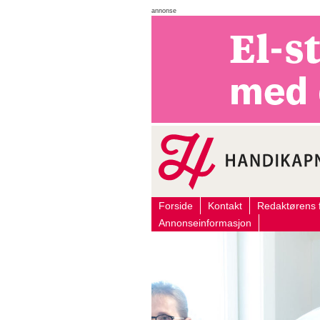
annonse
Forside
Kontakt
Redaktørens f
Annonseinformasjon