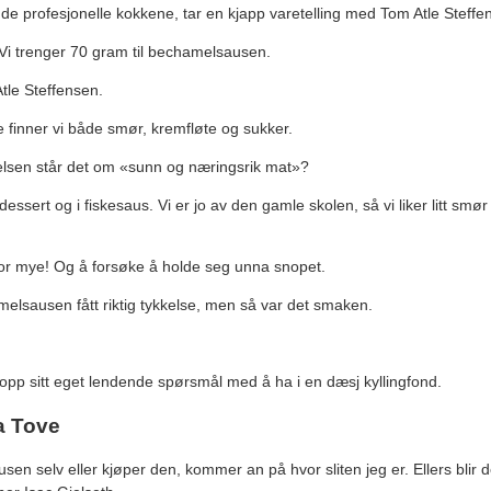
 de profesjonelle kokkene, tar en kjapp varetelling med Tom Atle Steffe
Vi trenger 70 gram til bechamelsausen.
tle Steffensen.
finner vi både smør, kremfløte og sukker.
elsen står det om «sunn og næringsrik mat»?
dessert og i fiskesaus. Vi er jo av den gamle skolen, så vi liker litt smø
 for mye! Og å forsøke å holde seg unna snopet.
lsausen fått riktig tykkelse, men så var det smaken.
 opp sitt eget lendende spørsmål med å ha i en dæsj kyllingfond.
a Tove
en selv eller kjøper den, kommer an på hvor sliten jeg er. Ellers blir 