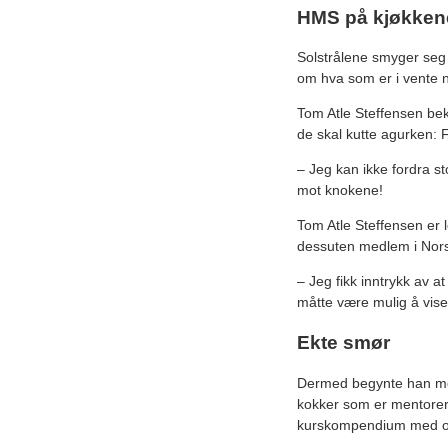
HMS på kjøkken
Solstrålene smyger seg 
om hva som er i vente n
Tom Atle Steffensen bek
de skal kutte agurken: Fø
– Jeg kan ikke fordra st
mot knokene!
Tom Atle Steffensen er
dessuten medlem i Norsk
– Jeg fikk inntrykk av a
måtte være mulig å vise a
Ekte smør
Dermed begynte han med
kokker som er mentorer 
kurskompendium med op