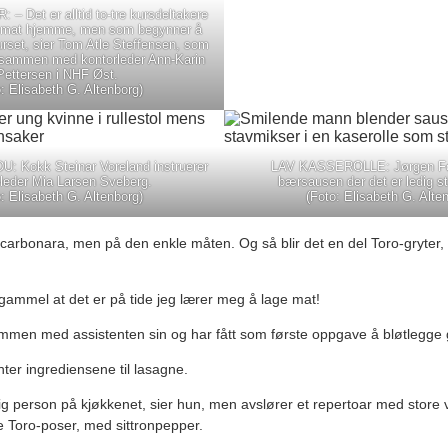
– Det er alltid to-tre kursdeltakere
r mat hjemme, men som begynner å
kurset, sier Tom Atle Steffensen, som
a sammen med kontorleder Ann-Karin
Pettersen i NHF Øst.
: Elisabeth G. Altenborg)
 Kokk Steinar Voreland instruerer
LAV KASSEROLLE: Jørgen Fo
eder Mia Larsen Sveberg.
bærsausen der det er ledig st
: Elisabeth G. Altenborg)
(Foto: Elisabeth G. Alte
a carbonara, men på den enkle måten. Og så blir det en del Toro-gryter
 gammel at det er på tide jeg lærer meg å lage mat!
mmen med assistenten sin og har fått som første oppgave å bløtlegge g
er ingrediensene til lasagne.
elig person på kjøkkenet, sier hun, men avslører et repertoar med store
de Toro-poser, med sittronpepper.