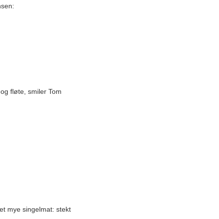
nsen:
r og fløte, smiler Tom
det mye singelmat: stekt