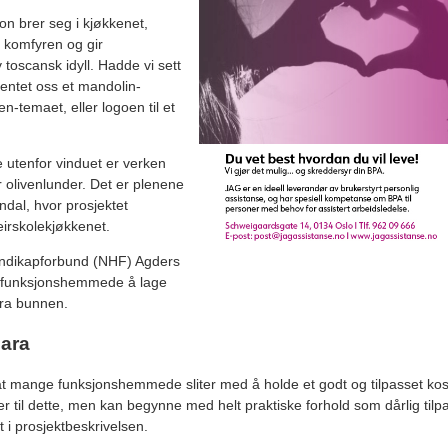
on brer seg i kjøkkenet,
r komfyren og gir
 toscansk idyll. Hadde vi sett
ventet oss et mandolin-
n-temaet, eller logoen til et
utenfor vinduet er verken
er olivenlunder. Det er plenene
ndal, hvor prosjektet
eirskolekjøkkenet.
ndikapforbund (NHF) Agders
re funksjonshemmede å lage
fra bunnen.
Sara
r at mange funksjonshemmede sliter med å holde et godt og tilpasset ko
til dette, men kan begynne med helt praktiske forhold som dårlig til
 i prosjektbeskrivelsen.