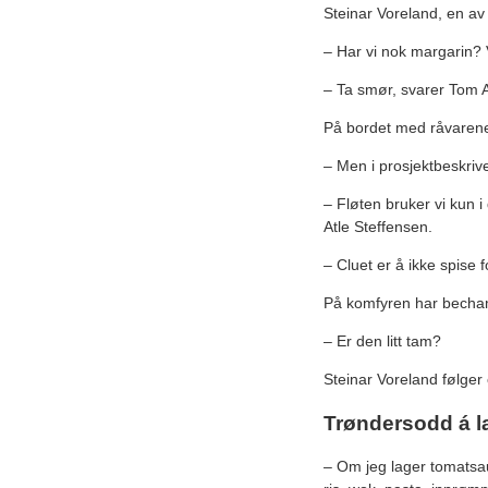
Steinar Voreland, en av
– Har vi nok margarin? 
– Ta smør, svarer Tom A
På bordet med råvarene 
– Men i prosjektbeskriv
– Fløten bruker vi kun i 
Atle Steffensen.
– Cluet er å ikke spise
På komfyren har bechame
– Er den litt tam?
Steinar Voreland følger
Trøndersodd á l
– Om jeg lager tomatsaus