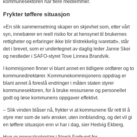
kommunesektoren har flere medlemmer.
Frykter tøffere situasjon
«En slik sammensetning skaper en skjevhet som, etter vårt
syn, innebærer en reell risiko for at hensynet til brukernes
rettigheter og erfaringer ikke blir tilstrekkelig ivaretatt», står
det i brevet, som er undertegnet av daglig leder Janne Skei
og nestleder i SAFO-styret Tove Linnea Brandvik.
I kommisjonen finner vi blant annet en tidligere ordfører og to
kommunedirektører. Kommunekommisjonens oppdrag er
blant annet å foreslå endringer i måten staten styrer
kommunesektoren, for å bruke ressursene og personellet
godt og løse kommunens oppgaver effektivt.
– Slik vinden blåser nå, frykter vi at kommunene får rett til å
styre mer som de selv ønsker, uten innblanding, og det vil gi
en tøffere situasjon enn vi har i dag, sier Hedvig Ekberg.
Hun er generalsekretær i Norsk Forbund for