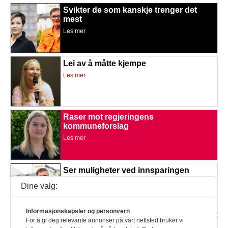
Svikter de som kanskje trenger det
mest
Les mer
Lei av å måtte kjempe
Les mer
Raser mot regjeringens
kommuneforslag
Les mer
Ser muligheter ved innsparingen
Les mer
Dine valg:
Informasjonskapsler og personvern
For å gi deg relevante annonser på vårt nettsted bruker vi
Ønsker mer forskning