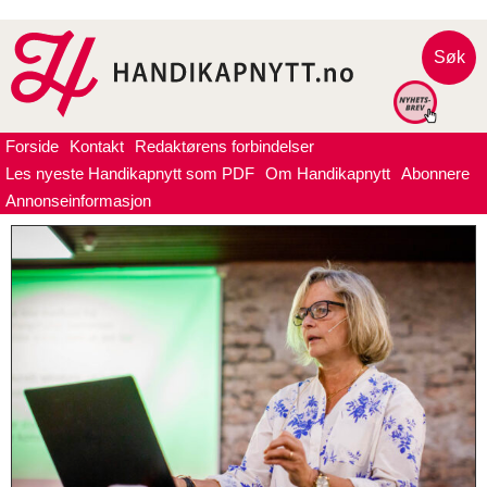
Søk
Forside
Kontakt
Redaktørens forbindelser
Les nyeste Handikapnytt som PDF
Om Handikapnytt
Abonnere
Annonseinformasjon