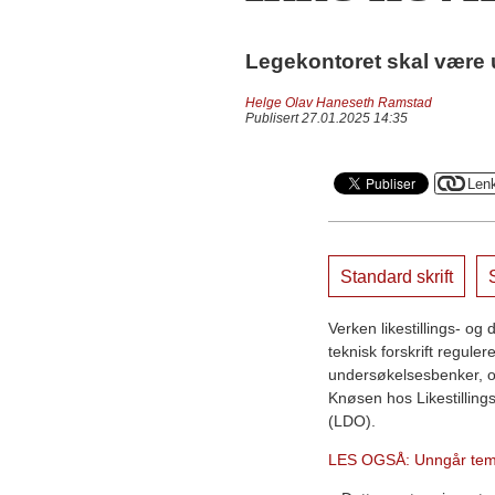
Legekontoret skal være u
Helge Olav Haneseth Ramstad
Publisert 27.01.2025 14:35
Standard skrift
S
Verken likestillings- og 
teknisk forskrift regule
undersøkelsesbenker, op
Knøsen hos Likestilling
(LDO).
LES OGSÅ: Unngår temae