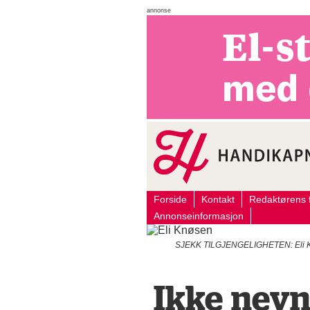
annonse
Forside
Kontakt
Redaktørens f
Annonseinformasjon
SJEKK TILGJENGELIGHETEN: Eli Knøs
Ikke nevnt