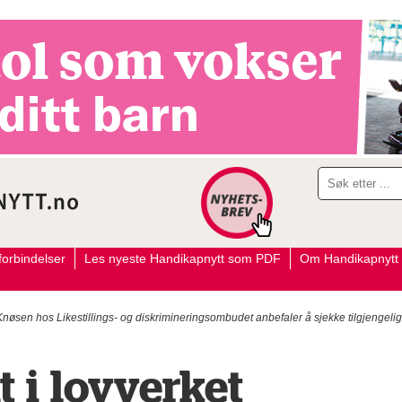
orbindelser
Les nyeste Handikapnytt som PDF
Om Handikapnytt
en hos Likestillings- og diskrimineringsombudet anbefaler å sjekke tilgjengeli
 i lovverket