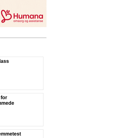
lass
for
mmede
jemmetest