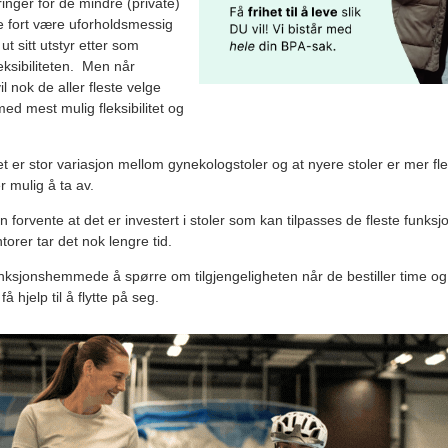
ringer for de mindre (private)
le fort være uforholdsmessig
ut sitt utstyr etter som
eksibiliteten. Men når
il nok de aller fleste velge
med mest mulig fleksibilitet og
t er stor variasjon mellom gynekologstoler og at nyere stoler er mer fl
 mulig å ta av.
forvente at det er investert i stoler som kan tilpasses de fleste funks
orer tar det nok lengre tid.
nksjonshemmede å spørre om tilgjengeligheten når de bestiller time og
å hjelp til å flytte på seg.