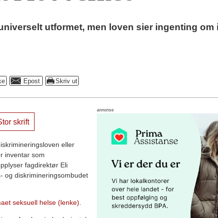
niverselt utformet, men loven sier ingenting om 
annonse
tor skrift
diskrimineringsloven eller
rer inventar som
plyser fagdirektør Eli
s- og diskrimineringsombudet
t seksuell helse (lenke).