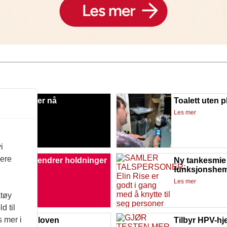
et begynner nå
Toalett uten p
mer
Les mer
i
vere
er CRPD endrer holdninger
Ny tankesmie 
funksjonshe
mer
Les mer
ktøy
d til
s mer i
ler bryter loven
Tilbyr HPV-h