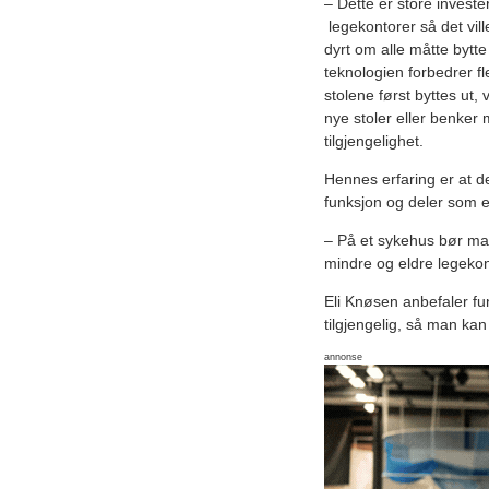
– Dette er store investe
legekontorer så det vil
dyrt om alle måtte bytte 
teknologien forbedrer fl
stolene først byttes ut, v
nye stoler eller benker 
tilgjengelighet.
Hennes erfaring er at de
funksjon og deler som er
– På et sykehus bør man 
mindre og eldre legekont
Eli Knøsen anbefaler fu
tilgjengelig, så man kan f
annonse