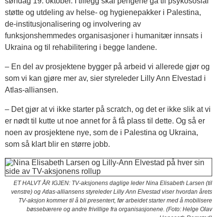
søndag 19. oktober. I tillegg skal pengene gå til psykososial
støtte og utdeling av helse- og hygienepakker i Palestina,
de-institusjonalisering og involvering av
funksjonshemmedes organisasjoner i humanitær innsats i
Ukraina og til rehabilitering i begge landene.
– En del av prosjektene bygger på arbeid vi allerede gjør og
som vi kan gjøre mer av, sier styreleder Lilly Ann Elvestad i
Atlas-alliansen.
– Det gjør at vi ikke starter på scratch, og det er ikke slik at vi
er nødt til kutte ut noe annet for å få plass til dette. Og så er
noen av prosjektene nye, som de i Palestina og Ukraina,
som så klart blir en større jobb.
ET HALVT ÅR IGJEN: TV-aksjonens daglige leder Nina Elisabeth Larsen (til
venstre) og Atlas-alliansens styreleder Lilly Ann Elvestad viser hvordan årets
TV-aksjon kommer til å bli presentert, før arbeidet starter med å mobilisere
bøssebærere og andre frivillige fra organisasjonene. (Foto: Helge Olav