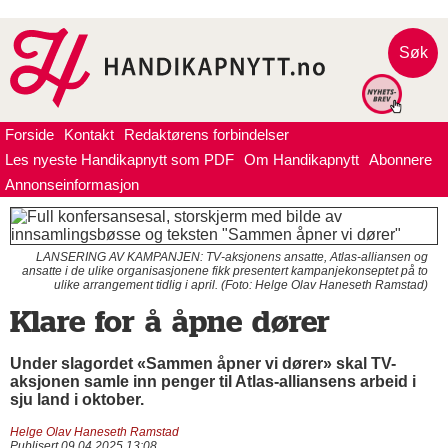
Søk
Forside
Kontakt
Redaktørens forbindelser
Les nyeste Handikapnytt som PDF
Om Handikapnytt
Abonnere
Annonseinformasjon
LANSERING AV KAMPANJEN: TV-aksjonens ansatte, Atlas-alliansen og
ansatte i de ulike organisasjonene fikk presentert kampanjekonseptet på to
ulike arrangement tidlig i april. (Foto: Helge Olav Haneseth Ramstad)
Klare for å åpne dører
Under slagordet «Sammen åpner vi dører» skal TV-
aksjonen samle inn penger til Atlas-alliansens arbeid i
sju land i oktober.
Helge Olav Haneseth Ramstad
Publisert 09.04.2025 13:08