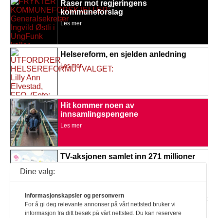
Raser mot regjeringens
kommuneforslag
Les mer
Helsereform, en sjelden anledning
Les mer
Hit kommer noen av
innsamlingspengene
Les mer
TV-aksjonen samlet inn 271 millioner
kroner
Dine valg:
Les mer
Informasjonskapsler og personvern
For å gi deg relevante annonser på vårt nettsted bruker vi
Én av tre mener arbeidsplassen er
informasjon fra ditt besøk på vårt nettsted. Du kan reservere
dårlig tilrettelagt for