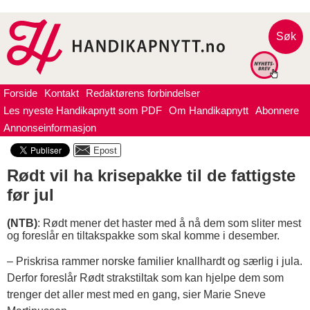
Søk
Forside
Kontakt
Redaktørens forbindelser
Les nyeste Handikapnytt som PDF
Om Handikapnytt
Abonnere
Annonseinformasjon
Rødt vil ha krisepakke til de fattigste
før jul
(NTB)
: Rødt mener det haster med å nå dem som sliter mest
og foreslår en tiltakspakke som skal komme i desember.
– Priskrisa rammer norske familier knallhardt og særlig i jula.
Derfor foreslår Rødt strakstiltak som kan hjelpe dem som
trenger det aller mest med en gang, sier Marie Sneve