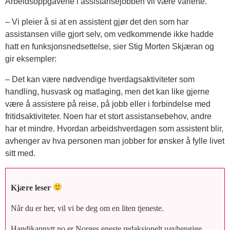
Arbeidsoppgavene i assistansejobben vil være varierte.
– Vi pleier å si at en assistent gjør det den som har
assistansen ville gjort selv, om vedkommende ikke hadde
hatt en funksjonsnedsettelse, sier Stig Morten Skjæran og
gir eksempler:
– Det kan være nødvendige hverdagsaktiviteter som
handling, husvask og matlaging, men det kan like gjerne
være å assistere på reise, på jobb eller i forbindelse med
fritidsaktiviteter. Noen har et stort assistansebehov, andre
har et mindre. Hvordan arbeidshverdagen som assistent blir,
avhenger av hva personen man jobber for ønsker å fylle livet
sitt med.
Kjære leser
Når du er her, vil vi be deg om en liten tjeneste.
Handikapnytt.no er Norges eneste redaksjonelt uavhengige