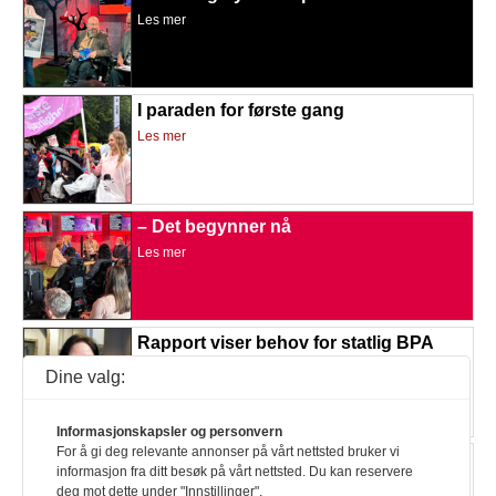
Les mer
I paraden for første gang
Les mer
– Det begynner nå
Les mer
Rapport viser behov for statlig BPA
Les mer
Dine valg:
Informasjonskapsler og personvern
For å gi deg relevante annonser på vårt nettsted bruker vi
BPA-jubel i Ullensaker
informasjon fra ditt besøk på vårt nettsted. Du kan reservere
Les mer
deg mot dette under "Innstillinger".