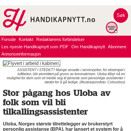
Søk
Forside
Kontakt
Redaktørens forbindelser
Les nyeste Handikapnytt som PDF
Om Handikapnytt
Abonnere
Annonseinformasjon
ASSISTENT I STEDET? Mange ansatte i serviceyrker, for eksempel i
luftfarten, blir permittert på grunn av koronakrisen. Uloba tilbyr nå en
mulighet for dem som vil melde seg til tjeneste som personlige assistenter i
stedet for å gå ledige. (Illustrasjonsfoto: Colourbox)
Stor pågang hos Uloba av
folk som vil bli
tilkallingsassistenter
Uloba, Norges største tilrettelegger av brukerstyrt
personlig assistanse (BPA), har lansert et system for å