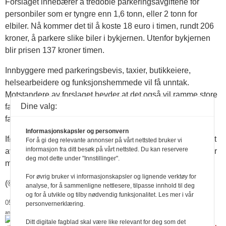
Forslaget innebærer å tredoble parkeringsavgiftene for
personbiler som er tyngre enn 1,6 tonn, eller 2 tonn for
elbiler. Nå kommer det til å koste 18 euro i timen, rundt 206
kroner, å parkere slike biler i bykjernen. Utenfor bykjernen
blir prisen 137 kroner timen.
Innbyggere med parkeringsbevis, taxier, butikkeiere,
helsearbeidere og funksjonshemmede vil få unntak.
Motstandere av forslaget hevder at det også vil ramme store
Dine valg:
familiebiler, mens andre hevder at store og moderne biler
faktisk forurenser mindre enn eldre dieselbiler.
Informasjonskapsler og personvern
Ifølge kontoret til Paris-ordfører Anne Hidalgo vil 10 prosent
For å gi deg relevante annonser på vårt nettsted bruker vi
informasjon fra ditt besøk på vårt nettsted. Du kan reservere
av bilparken i Paris rammes og gi byen 400 millioner kroner
deg mot dette under "Innstillinger".
mer i avgift årlig.
For øvrig bruker vi informasjonskapsler og lignende verktøy for
(©NTB)
analyse, for å sammenligne nettlesere, tilpasse innhold til deg
og for å utvikle og tilby nødvendig funksjonalitet. Les mer i vår
05.02.2024 kl. 12:10
personvernerklæring.
annonse
Ditt digitale fagblad skal være like relevant for deg som det