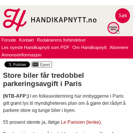
Søk
Forside
Kontakt
Redaktørens forbindelser
Les nyeste Handikapnytt som PDF
Om Handikapnytt
Abonnere
Annonseinformasjon
Store biler får tredobbel
parkeringsavgift i Paris
(NTB-AFP:)
I en folkeavstemning har innbyggerne i Paris
gitt grønt lys til myndighetenes plan om å gjøre det rådyrt å
parkere store og tunge biler i byen.
55 prosent stemte ja, ifølge
Le Parisien (lenke)
.