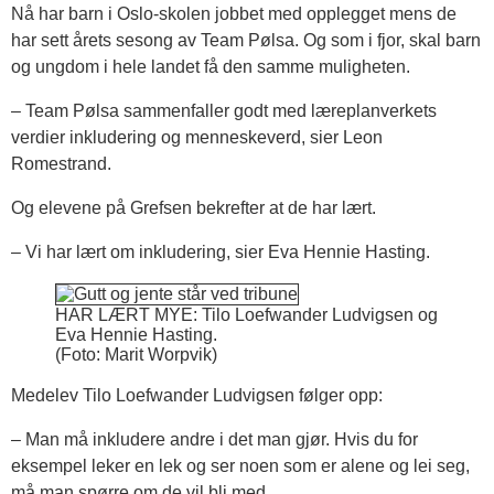
Nå har barn i Oslo-skolen jobbet med opplegget mens de
har sett årets sesong av Team Pølsa. Og som i fjor, skal barn
og ungdom i hele landet få den samme muligheten.
– Team Pølsa sammenfaller godt med læreplanverkets
verdier inkludering og menneskeverd, sier Leon
Romestrand.
Og elevene på Grefsen bekrefter at de har lært.
– Vi har lært om inkludering, sier Eva Hennie Hasting.
HAR LÆRT MYE: Tilo Loefwander Ludvigsen og
Eva Hennie Hasting.
(Foto: Marit Worpvik)
Medelev Tilo Loefwander Ludvigsen følger opp:
– Man må inkludere andre i det man gjør. Hvis du for
eksempel leker en lek og ser noen som er alene og lei seg,
må man spørre om de vil bli med.