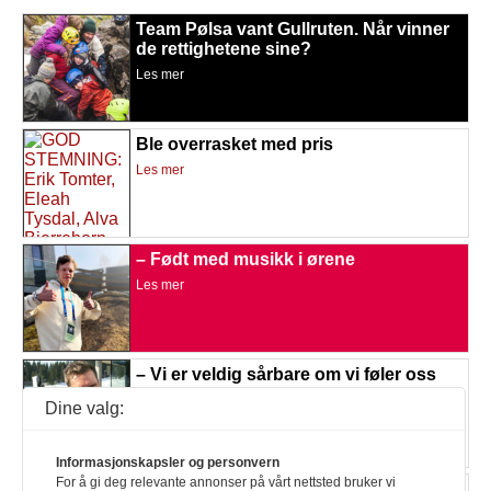
Team Pølsa vant Gullruten. Når vinner
de rettighetene sine?
Les mer
Ble overrasket med pris
Les mer
– Født med musikk i ørene
Les mer
– Vi er veldig sårbare om vi føler oss
alene
Dine valg:
Les mer
Informasjonskapsler og personvern
For å gi deg relevante annonser på vårt nettsted bruker vi
«Team Pølsa»-heltene i mål: – Akkurat