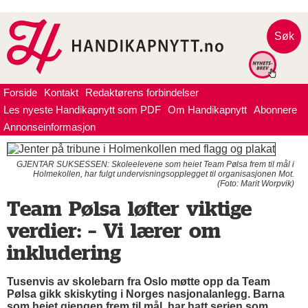
Søk
Forside
Kontakt
Redaktørens forbindelser
Les nyeste Handikapnytt som PDF
Om Handikapnytt
Abonnere
Annonseinformasjon
GJENTAR SUKSESSEN: Skoleelevene som heiet Team Pølsa frem til mål i
Holmekollen, har fulgt undervisningsopplegget til organisasjonen Mot.
(Foto: Marit Worpvik)
Team Pølsa løfter viktige
verdier: – Vi lærer om
inkludering
Tusenvis av skolebarn fra Oslo møtte opp da Team
Pølsa gikk skiskyting i Norges nasjonalanlegg. Barna
som heiet gjengen frem til mål, har hatt serien som