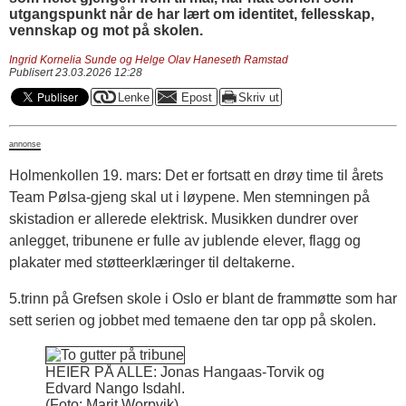
utgangspunkt når de har lært om identitet, fellesskap,
vennskap og mot på skolen.
Ingrid Kornelia Sunde og Helge Olav Haneseth Ramstad
Publisert 23.03.2026 12:28
annonse
Holmenkollen 19. mars: Det er fortsatt en drøy time til årets
Team Pølsa-gjeng skal ut i løypene. Men stemningen på
skistadion er allerede elektrisk. Musikken dundrer over
anlegget, tribunene er fulle av jublende elever, flagg og
plakater med støtteerklæringer til deltakerne.
5.trinn på Grefsen skole i Oslo er blant de frammøtte som har
sett serien og jobbet med temaene den tar opp på skolen.
HEIER PÅ ALLE: Jonas Hangaas-Torvik og
Edvard Nango Isdahl.
(Foto: Marit Worpvik)