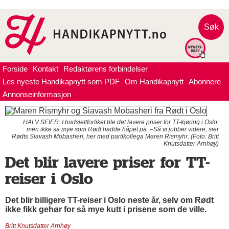
Søk
Forside
Kontakt
Redaktørens forbindelser
Les nyeste Handikapnytt som PDF
Om Handikapnytt
Abonnere
Annonseinformasjon
HALV SEIER: I budsjettforliket ble det lavere priser for TT-kjøring i Oslo,
men ikke så mye som Rødt hadde håpet på. –Så vi jobber videre, sier
Rødts Siavash Mobasheri, her med partikollega Maren Rismyhr. (Foto: Britt
Knutsdatter Arnhøy)
Det blir lavere priser for TT-
reiser i Oslo
Det blir billigere TT-reiser i Oslo neste år, selv om Rødt
ikke fikk gehør for så mye kutt i prisene som de ville.
Britt Knutsdatter Arnhøy