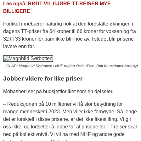
Les også: RØDT VIL GJØRE TT-REISER MYE
BILLIGERE
Forliket innebærer naturlig nok at den foreslåtte økningen i
dagens TT-priser fra 64 kroner til 66 kroner for voksen og fra
32 til 33 kroner for barn ikke blir noe av. I stedet blir prisene
lavere enn før.
GLAD: Magnhild Sørbotten i NHF region Oslo. (Foto: Britt Knutsdatter Arnhøy)
Jobber videre for like priser
Mobasheri ser på budsjettforliket som en delseier.
– Reduksjonen på 10 millioner vil få stor betydning for
mange mennesker i 2023. Men vi er ikke fornøyde. Så lenge
det er forskjell i disse prisene, er det ikke likestilling. Vi gir
oss ikke, og fortsetter å jobbe for at prisene for TT-reiser skal
ned på kollektivnivå. Vi vil ha med NHF og andre gode