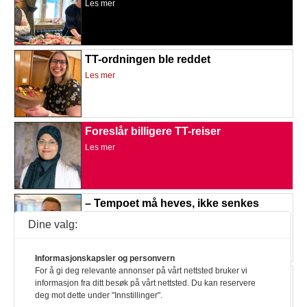
Les mer
TT-ordningen ble reddet
Les mer
Foreslår billigere TT-reiser
Les mer
– Tempoet må heves, ikke senkes
Les mer
Dine valg:
Informasjonskapsler og personvern
For å gi deg relevante annonser på vårt nettsted bruker vi
Innrømmer at planen er urealistisk
informasjon fra ditt besøk på vårt nettsted. Du kan reservere
Les mer
deg mot dette under "Innstillinger".