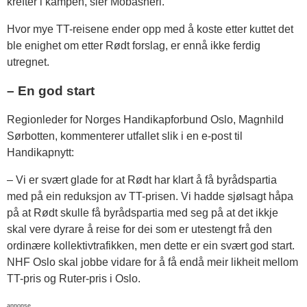
krefter i kampen, sier Mobasheri.
Hvor mye TT-reisene ender opp med å koste etter kuttet det
ble enighet om etter Rødt forslag, er ennå ikke ferdig
utregnet.
– En god start
Regionleder for Norges Handikapforbund Oslo, Magnhild
Sørbotten, kommenterer utfallet slik i en e-post til
Handikapnytt:
– Vi er svært glade for at Rødt har klart å få byrådspartia
med på ein reduksjon av TT-prisen. Vi hadde sjølsagt håpa
på at Rødt skulle få byrådspartia med seg på at det ikkje
skal vere dyrare å reise for dei som er utestengt frå den
ordinære kollektivtrafikken, men dette er ein svært god start.
NHF Oslo skal jobbe vidare for å få endå meir likheit mellom
TT-pris og Ruter-pris i Oslo.
annonse