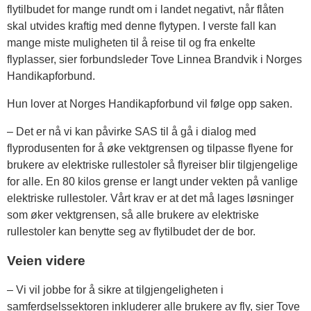
flytilbudet for mange rundt om i landet negativt, når flåten
skal utvides kraftig med denne flytypen. I verste fall kan
mange miste muligheten til å reise til og fra enkelte
flyplasser, sier forbundsleder Tove Linnea Brandvik i Norges
Handikapforbund.
Hun lover at Norges Handikapforbund vil følge opp saken.
– Det er nå vi kan påvirke SAS til å gå i dialog med
flyprodusenten for å øke vektgrensen og tilpasse flyene for
brukere av elektriske rullestoler så flyreiser blir tilgjengelige
for alle. En 80 kilos grense er langt under vekten på vanlige
elektriske rullestoler. Vårt krav er at det må lages løsninger
som øker vektgrensen, så alle brukere av elektriske
rullestoler kan benytte seg av flytilbudet der de bor.
Veien videre
– Vi vil jobbe for å sikre at tilgjengeligheten i
samferdselssektoren inkluderer alle brukere av fly, sier Tove