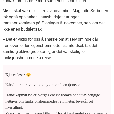
kontaktforumsmøte med samferdselsministeren.
Møtet skal være i slutten av november. Magnhild Sørbotten
tok også opp saken i statsbudsjetthøringen i
transportkomiteen på Stortinget 6. november, selv om det
ikke er en budsjettsak.
– Det er viktig for oss å snakke om at selv om noe går
fremover for funksjonshemmede i samferdsel, tas det
samtidig aktive grep som gjør det vanskelig for
funksjonshemmede å reise.
Kjære leser
Når du er her, vil vi be deg om en liten tjeneste.
Handikapnytt.no er Norges eneste redaksjonelt uavhengige
nettavis om funksjonshemmedes rettigheter, levekår og
likestilling.
Vi mottar ingen pressestøtte. Og for at flest mulig skal få lese det