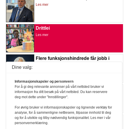
Les mer
Drittlei
Les mer
Flere funksjonshindrede får jobb i
politiet
Dine valg:
Les mer
Informasjonskapsler og personvern
For å gi deg relevante annonser på vårt nettsted bruker vi
En del av kroppen
informasjon fra ditt besøk på vårt nettsted. Du kan reservere
Les mer
deg mot dette under "Innstillinger".
For øvrig bruker vi informasjonskapsler og lignende verktøy for
analyse, for å sammenligne nettlesere, tilpasse innhold til deg
og for å utvikle og tilby nødvendig funksjonalitet. Les mer i vår
Regjeringen vurderer endringer i Akt26
personvernerklæring.
Les mer