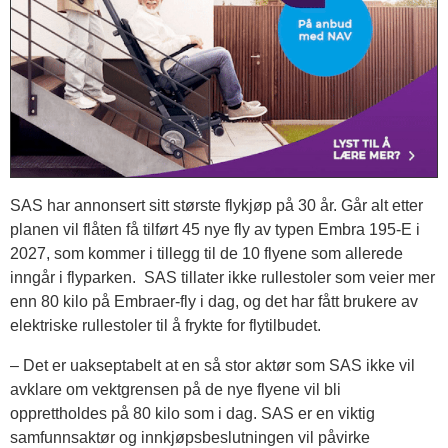
SAS har annonsert sitt største flykjøp på 30 år. Går alt etter
planen vil flåten få tilført 45 nye fly av typen Embra 195-E i
2027, som kommer i tillegg til de 10 flyene som allerede
inngår i flyparken. SAS tillater ikke rullestoler som veier mer
enn 80 kilo på Embraer-fly i dag, og det har fått brukere av
elektriske rullestoler til å frykte for flytilbudet.
– Det er uakseptabelt at en så stor aktør som SAS ikke vil
avklare om vektgrensen på de nye flyene vil bli
opprettholdes på 80 kilo som i dag. SAS er en viktig
samfunnsaktør og innkjøpsbeslutningen vil påvirke