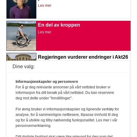
Les mer
En del av kroppen
Les mer
Regjeringen vurderer endringer i Akt26
Les mer
Dine valg:
Informasjonskapsler og personvern
For å gi deg relevante annonser på vårt nettsted bruker vi
Etterspør tilgjengelig VM-fest
informasjon fra ditt besøk på vårt nettsted. Du kan reservere
Les mer
deg mot dette under "Innstillinger".
For øvrig bruker vi informasjonskapsler og lignende verktøy for
analyse, for å sammenligne nettlesere, tilpasse innhold til deg
og for å utvikle og tilby nødvendig funksjonalitet. Les mer i vår
Målet er kortere ventetid
personvernerklæring.
Les mer
Ditt digitale fagblad skal være like relevant for deg som det