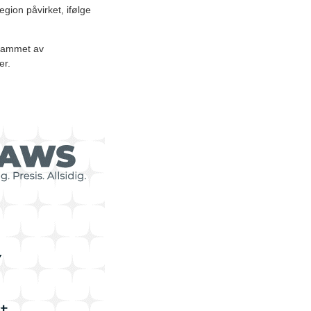
region påvirket, ifølge
 rammet av
er.