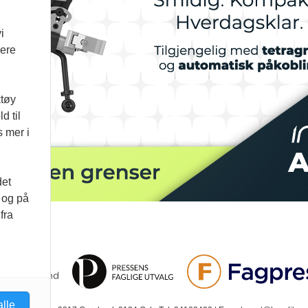
i
vere
ktøy
d til
s mer i
det
d og på
fra
alle