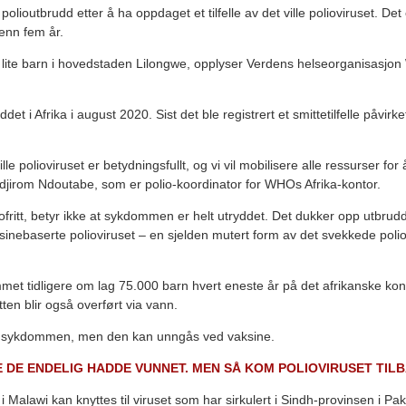
lioutbrudd etter å ha oppdaget et tilfelle av det ville polioviruset. Det er
r enn fem år.
t lite barn i hovedstaden Lilongwe, opplyser Verdens helseorganisasjo
ddet i Afrika i august 2020. Sist det ble registrert et smittetilfelle påvirket
ville polioviruset er betydningsfullt, og vi vil mobilisere alle ressurser for
djirom Ndoutabe, som er polio-koordinator for WHOs Afrika-kontor.
liofritt, betyr ikke at sykdommen er helt utryddet. Det dukker opp utbru
sinebaserte polioviruset – en sjelden mutert form av det svekkede polio
ammet tidligere om lag 75.000 barn hvert eneste år på det afrikanske kont
ten blir også overført via vann.
or sykdommen, men den kan unngås ved vaksine.
E DE ENDELIG HADDE VUNNET. MEN SÅ KOM POLIOVIRUSET TIL
et i Malawi kan knyttes til viruset som har sirkulert i Sindh-provinsen i Pak