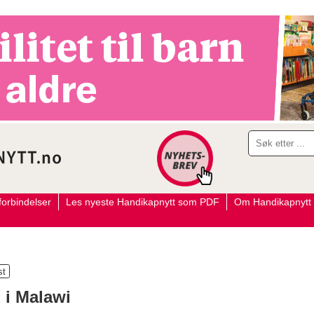
orbindelser
Les nyeste Handikapnytt som PDF
Om Handikapnytt
 i Malawi