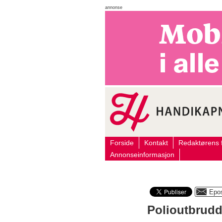
annonse
Forside
Kontakt
Redaktørens f
Annonseinformasjon
Polioutbrudd