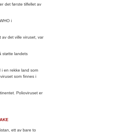
 det første tilfellet av
n WHO i
 av det ville viruset, var
 å støtte landets
dd i en rekke land som
viruset som finnes i
inentet. Polioviruset er
BAKE
istan, ett av bare to