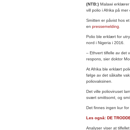
(NTB:)
Malawi erklærer po
vill polio i Afrika på me
Smitten er påvist hos e
en
pressemelding
.
Polio ble erklært for utry
nord i Nigeria i 2016.
– Ethvert tilfelle av det 
respons, sier doktor Mo
At Afrika ble erklært po
følge av det såkalte vak
poliovaksinen.
Det ville polioviruset l
svært smittsomt, og smit
Det finnes ingen kur f
Les også: DE TRODD
Analyser viser at tilfell