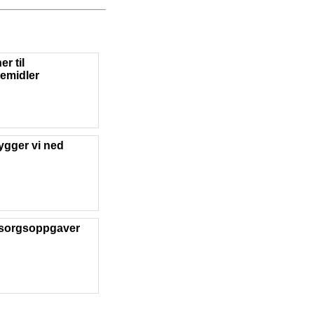
r til
pemidler
ygger vi ned
sorgsoppgaver