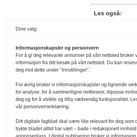
Les også:
Reg
Dine valg:
i A
Les 
Informasjonskapsler og personvern
For å gi deg relevante annonser på vårt nettsted bruker v
informasjon fra ditt besøk på vårt nettsted. Du kan reser
– P
den
deg mot dette under "Innstillinger".
den
Les 
For øvrig bruker vi informasjonskapsler og lignende ver
for analyse, for å sammenligne nettlesere, tilpasse innhol
deg og for å utvikle og tilby nødvendig funksjonalitet. Le
Her
lek
vår personvernerklæring.
Les 
Ditt digitale fagblad skal være like relevant for deg som 
trykte bladet alltid har vært – bade i redaksjonelt innhol
annonseplass. I digital publisering bruker vi informasjon 