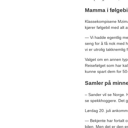
Mamma i følgebi
Klassekompisene Mzima
kjører følgebil med alt 
— Vi hadde egentlig med 
seng for å få nok med hv
vi er utrolig takknemlig
Valget om en annen type
Reisefølget som har kal
kunne spart dem for 50-
Samler på minne
– Sander vil se Norge. 
se spekkhoggere. Det ga
Lørdag 20. juli ankomme
— Bekjente har fortalt os
bilen. Men det er den ene