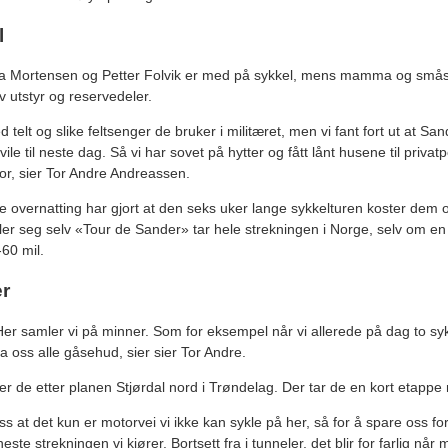
l
 Mortensen og Petter Folvik er med på sykkel, mens mamma og små
av utstyr og reservedeler.
telt og slike feltsenger de bruker i militæret, men vi fant fort ut at San
ile til neste dag. Så vi har sovet på hytter og fått lånt husene til priv
 for, sier Tor Andre Andreassen.
 overnatting har gjort at den seks uker lange sykkelturen koster dem 
ler seg selv «Tour de Sander» tar hele strekningen i Norge, selv om en
60 mil.
r
Her samler vi på minner. Som for eksempel når vi allerede på dag to syk
 oss alle gåsehud, sier sier Tor Andre.
r de etter planen Stjørdal nord i Trøndelag. Der tar de en kort etappe 
s at det kun er motorvei vi ikke kan sykle på her, så for å spare oss for 
ste strekningen vi kjører. Bortsett fra i tunneler, det blir for farlig når 