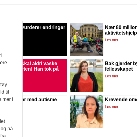
jeringen vurderer endringer
Nær 80 millione
kt26
aktivitetshjel
mer
Les mer
i
vere
appa, jeg skal aldri vaske
Bak gjerder b
ne T-skjorten! Han tok på
fellesskapet
!!
Les mer
mer
ktøy
d til
s mer i
 skal elever med autisme
Krevende om
e
Les mer
mer
det
d og på
fra