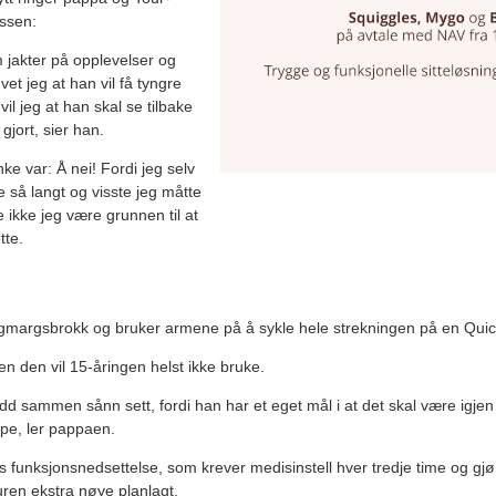
ssen:
 jakter på opplevelser og
et jeg at han vil få tyngre
il jeg at han skal se tilbake
 gjort, sier han.
ke var: Å nei! Fordi jeg selv
le så langt og visste jeg måtte
 ikke jeg være grunnen til at
tte.
gmargsbrokk og bruker armene på å sykle hele strekningen på en Quic
n den vil 15-åringen helst ikke bruke.
rudd sammen sånn sett, fordi han har et eget mål i at det skal være igjen
ppe, ler pappaen.
 funksjonsnedsettelse, som krever medisinstell hver tredje time og gjør
 turen ekstra nøye planlagt.