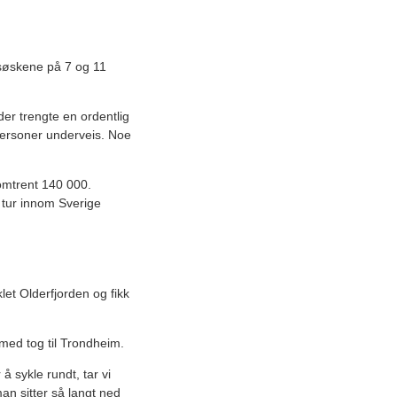
søskene på 7 og 11
der trengte en ordentlig
atpersoner underveis. Noe
omtrent 140 000.
 tur innom Sverige
let Olderfjorden og fikk
med tog til Trondheim.
å sykle rundt, tar vi
man sitter så langt ned