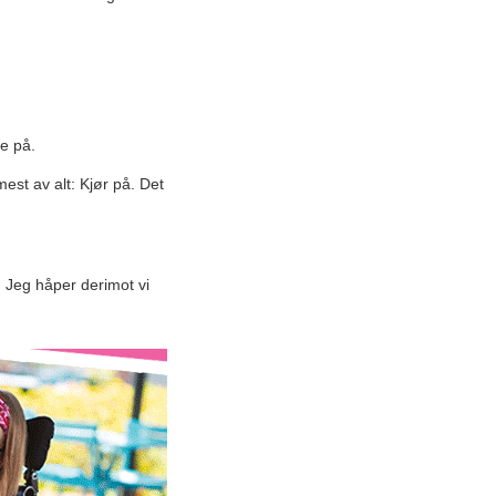
re på.
est av alt: Kjør på. Det
. Jeg håper derimot vi