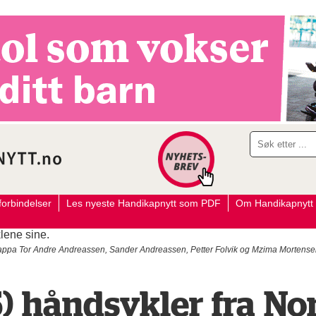
orbindelser
Les nyeste Handikapnytt som PDF
Om Handikapnytt
 Tor Andre Andreassen, Sander Andreassen, Petter Folvik og Mzima Mortensen 
) håndsykler fra No