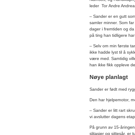
leder Tor Andre Andrea
– Sander er en gutt som
samler minner. Som far v
dager i fremtiden og da v
på ting han tidligere har
– Selv om min første tan
ikke hadde lyst til å syk
være med. Samtidig ville
han ikke fikk oppleve de
Nøye planlagt
Sander er født med ryg
Den har hjelpemotor, me
– Sander er litt rart sk
vi avslutter dagens eta
På grunn av 15-åringens
slitasjer og sittesår, er