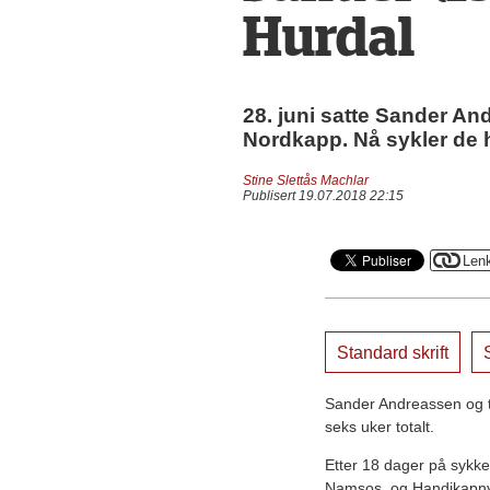
Hurdal
28. juni satte Sander And
Nordkapp. Nå sykler de h
Stine Slettås Machlar
Publisert 19.07.2018 22:15
Standard skrift
S
Sander Andreassen og t
seks uker totalt.
Etter 18 dager på sykke
Namsos, og Handikapnyt