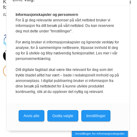
KS. 1. august trådte flere ordninger i kraft som får betydning
for mange funksjonshemmede.
Informasjonskapsler og personvern
02.08.2022 11:30
For å gi deg relevante annonser på vårt nettsted bruker vi
informasjon fra ditt besøk på vårt nettsted. Du kan reservere
deg mot dette under "Innstillinger".
Handikapnytt | Schweigaardsgt. 12 |
For øvrig bruker vi informasjonskapsler og lignende verktøy for
Postboks 9217 Grønland, 0134 Oslo Tel:
analyse, for å sammenligne nettlesere, tilpasse innhold til deg
24102400 | E-post:
post@handikapnytt.no |
Frontrunner
og for å utvikle og tilby nødvendig funksjonalitet. Les mer i vår
Publishing
personvernerklæring.
Personvernerklæring
Ditt digitale fagblad skal være like relevant for deg som det
trykte bladet alltid har vært – bade i redaksjonelt innhold og på
annonseplass. I digital publisering bruker vi informasjon fra
dine besøk på nettstedet for å kunne utvikle produktet
kontinuerlig, slik at du opplever det nyttig og relevant.
Avvis alle
Godta valgte
Innstillinger
Innstillinger for informasjonskapsler