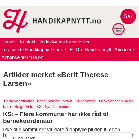
Søk
Forside
Kontakt
Redaktørens forbindelser
Les nyeste Handikapnytt som PDF
Om Handikapnytt
Abonnere
Annonseinformasjon
Artikler merket «Berit Therese
Larsen»
Barnekoordinator
Berit Therese Larsen
Brillestøtten
Funksjonshemmede
barn
Helge Eide
KS
Synshemmede
KS: – Flere kommuner har ikke råd til
barnekoordinator
Ikke alle kommuner vil klare å oppfylle plikten til egen
barnekoordinator, advarer Kommunesektorens organisasjon
Dine valg: